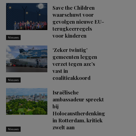
Save the Children
waarschuwt voor
gevolgen nieuwe EU-
terugkeerregels
voor kinderen
Nieuws
‘Zeker twintig’
gemeenten leggen
verzet tegen azc’s
vast in
coalitieakkoord
Nieuws
Israëlische
ambassadeur spreekt
bij
Holocaustherdenking
in Rotterdam, kritiek
zwelt aan
Nieuws