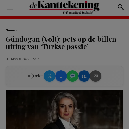
Nieuws
Gündogan (Volt): pets op de billen
uiting van ‘Turkse passie’
14 MAART 2022, 13:07
𝕏
f
in
✉
Delen