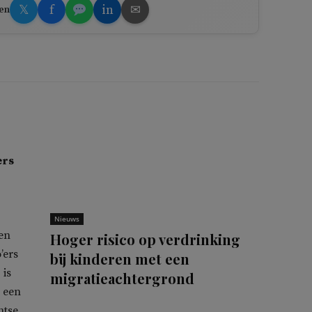
𝕏
f
in
✉
en
ers
Nieuws
den
Hoger risico op verdrinking
’ers
bij kinderen met een
 is
migratieachtergrond
t een
htse