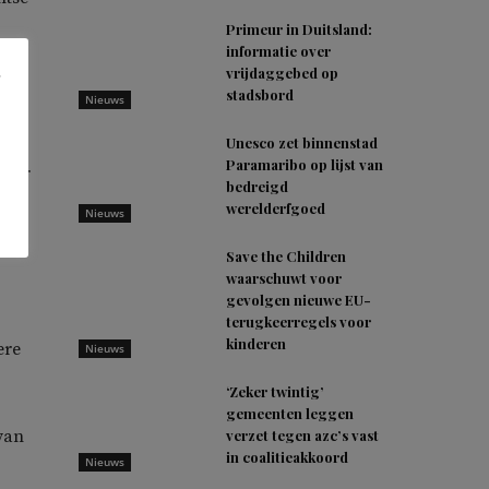
Primeur in Duitsland:
informatie over
vrijdaggebed op
naar
stadsbord
Nieuws
n
Unesco zet binnenstad
Paramaribo op lijst van
nder
bedreigd
werelderfgoed
Nieuws
Save the Children
waarschuwt voor
gevolgen nieuwe EU-
terugkeerregels voor
kinderen
ere
Nieuws
‘Zeker twintig’
gemeenten leggen
van
verzet tegen azc’s vast
in coalitieakkoord
Nieuws