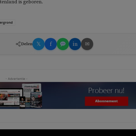
itenland is geboren.
tergrond
𝕏
f
in
✉
Delen
- Advertentie -