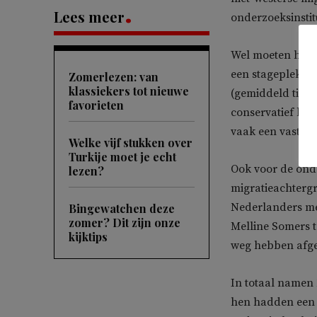
Lees meer
onderzoeksinstit
Wel moeten hbo’e
een stageplek e
Zomerlezen: van
klassiekers tot nieuwe
(gemiddeld tien 
favorieten
conservatief kli
vaak een vast con
Welke vijf stukken over
Turkije moet je echt
Ook voor de onde
lezen?
migratieachtergr
Nederlanders mee
Bingewatchen deze
zomer? Dit zijn onze
Melline Somers 
kijktips
weg hebben afgel
In totaal namen
hen hadden een 