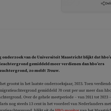
Del
g onderzoek van de Universiteit Maastricht blijkt dat hbo’
ieachtergrond gemiddeld meer verdienen dan hbo’ers
eachtergrond, zo meldt
Trouw
.
 het grootst in het laatste onderzoeksjaar, 2023. Toen verdien
 migratieachtergrond gemiddeld 70 cent per uur meer dan hbo
chtergrond. Over de gehele meetperiode – van 2011 tot 2023 –
salaris nog steeds 13 cent in het voordeel van Nederlanders me
ratieachtergrond, blijkt uit de
HBO-monitor
van het Maastric