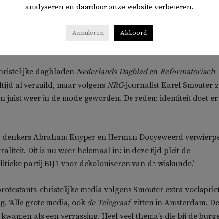
ournalisten en bloggers preken steeds vaker weer voor eigen
analyseren en daardoor onze website verbeteren.
e media belonen radicaliteit en het bestrijden van
. Volgens Wijfjes zorgen deze ontwikkelingen voor een ‘nie
Annuleren
Akkoord
hristelijke dagbladen
Nederlands Dagblad
en
Reformatorisch
tijd al verzuild, maar volgens
NRC
-journalist Karel Smouter z
n juist weer in de mode geworden. De reden: identiteit doet er
che denkers Abraham Kuyper en Herman Dooyeweerd verwierp
aliteit. Dit is nu weer helemaal in: in deze tijd pleit de
tieke partij BIJ1 voor dekoloniseren van de wiskunde.’
otestants-christelijke media volgens Smouter extra voelsprie
g. ‘Alle grote media, ook
de Telegraaf
, zitten in Amsterdam. De
kwamen als een verrassing. Heel veel thema’s die bij de burg