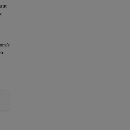
unt
de
ands
 En