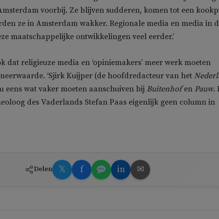
Amsterdam voorbij. Ze blijven sudderen, komen tot een kookp
rden ze in Amsterdam wakker. Regionale media en media in 
eze maatschappelijke ontwikkelingen veel eerder.’
k dat religieuze media en ‘opiniemakers’ meer werk moeten
eerwaarde. ‘Sjirk Kuijper (de hoofdredacteur van het
Nederl
zou eens wat vaker moeten aanschuiven bij
Buitenhof
en
Pauw
.
eoloog des Vaderlands Stefan Paas eigenlijk geen column in
𝕏
f
in
✉
Delen