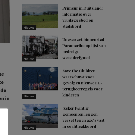
Primeur in Duitsland:
informatie over
vrijdaggebed op
stadsbord
Nieuws
Unesco zet binnenstad
Paramaribo op lijst van
bedreigd
werelderfgoed
Nieuws
Save the Children
ke
waarschuwt voor
ze
gevolgen nieuwe EU-
terugkeerregels voor
 de
kinderen
Nieuws
n in
‘Zeker twintig’
gemeenten leggen
verzet tegen azc’s vast
og
in coalitieakkoord
Nieuws