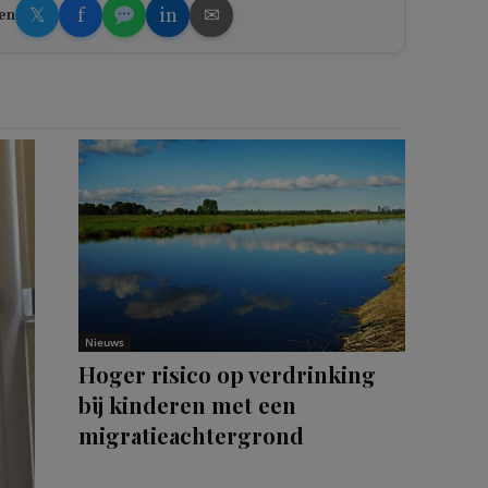
𝕏
f
in
✉
en
Nieuws
Hoger risico op verdrinking
bij kinderen met een
migratieachtergrond