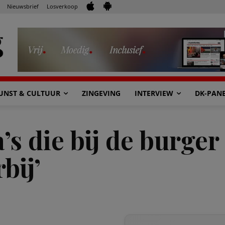
Nieuwsbrief
Losverkoop
UNST & CULTUUR
ZINGEVING
INTERVIEW
DK-PAN
’s die bij de burge
bij’