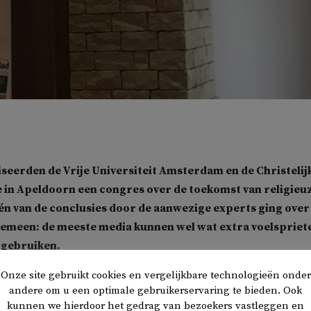
seerden de Vrije Universiteit Amsterdam en de Christelij
 in Apeldoorn een congres over de toekomst van religieu
Eén van de conclusies door de aanwezige experts ging over
gemeen: de meeste media kunnen wel wat extra voelspriete
 gebruiken.
Onze site gebruikt cookies en vergelijkbare technologieën onder
Huub Wijfjes stelt dat media de publieke steeds meer uit het o
andere om u een optimale gebruikerservaring te bieden. Ook
 laten zich vaak leiden door algoritmes. Er ontstaan
kunnen we hierdoor het gedrag van bezoekers vastleggen en