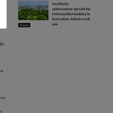
Israëlische
ambassadeur spreekt bij
Holocaustherdenking in
uwe
Rotterdam, kritiek zwelt
aan
Nieuws
ijn
en
ten
er