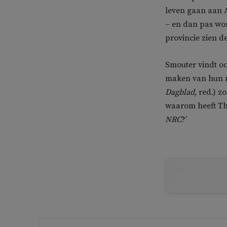
leven gaan aan 
– en dan pas wo
provincie zien d
Smouter vindt oo
maken van hun m
Dagblad
, red.) 
waarom heeft Th
NRC
?’