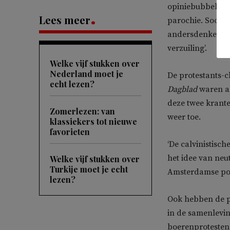
opiniebubbels, j
Lees meer
parochie. Social
andersdenkenden
verzuiling’.
Welke vijf stukken over
Nederland moet je
De protestants-c
echt lezen?
Dagblad
waren al
deze twee krante
Zomerlezen: van
weer toe.
klassiekers tot nieuwe
favorieten
‘De calvinistis
het idee van neutr
Welke vijf stukken over
Turkije moet je echt
Amsterdamse poli
lezen?
Ook hebben de pr
in de samenlevin
boerenprotesten 