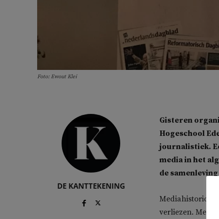
Foto: Ewout Klei
Gisteren organi
Hogeschool Ede
journalistiek. 
media in het al
de samenleving
DE KANTTEKENING
Mediahistoricus 
verliezen. Media