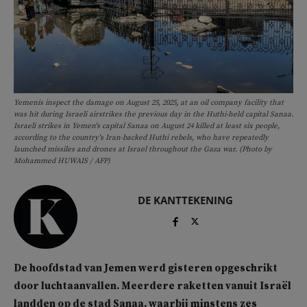
Yemenis inspect the damage on August 25, 2025, at an oil company facility that
was hit during Israeli airstrikes the previous day in the Huthi-held capital Sanaa.
Israeli strikes in Yemen's capital Sanaa on August 24 killed at least six people,
according to the country's Iran-backed Huthi rebels, who have repeatedly
launched missiles and drones at Israel throughout the Gaza war. (Photo by
Mohammed HUWAIS / AFP)
DE KANTTEKENING
De hoofdstad van Jemen werd gisteren opgeschrikt
door luchtaanvallen. Meerdere raketten vanuit Israël
landden op de stad Sanaa, waarbij minstens zes