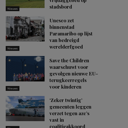
vrijdaggebed op
stadsbord
Nieuws
Unesco zet
binnenstad
Paramaribo op lijst
van bedreigd
werelderfgoed
Nieuws
Save the Children
waarschuwt voor
gevolgen nieuwe EU-
terugkeerregels
voor kinderen
Nieuws
‘Zeker twintig’
gemeenten leggen
verzet tegen azc’s
vast in
coalitieakkoord