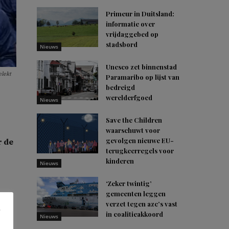
Primeur in Duitsland:
informatie over
vrijdaggebed op
stadsbord
Nieuws
Unesco zet binnenstad
elekt
Paramaribo op lijst van
bedreigd
werelderfgoed
Nieuws
Save the Children
waarschuwt voor
gevolgen nieuwe EU-
r de
terugkeerregels voor
kinderen
Nieuws
‘Zeker twintig’
gemeenten leggen
verzet tegen azc’s vast
in coalitieakkoord
Nieuws
ook