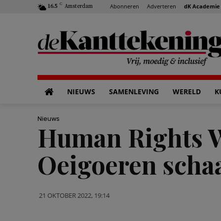
C
Abonneren
Adverteren
dK Academie
16.5
Amsterdam
NIEUWS
SAMENLEVING
WERELD
K
Nieuws
Human Rights Wa
Oeigoeren schaa
21 OKTOBER 2022, 19:14