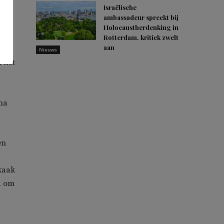
Israëlische
olle
ambassadeur spreekt bij
Holocaustherdenking in
Rotterdam, kritiek zwelt
aan
Nieuws
 het
na
en
kaak
d om