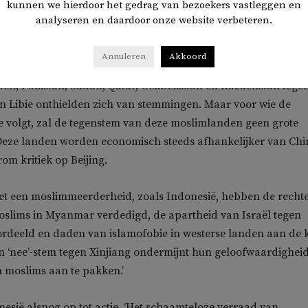
kunnen we hierdoor het gedrag van bezoekers vastleggen en
ilde onlangs niet eens debatteren hierover. Dat zou ‘geen zinv
analyseren en daardoor onze website verbeteren.
veren’, zei Indonesië in de Mensenrechtenraad.
Annuleren
Akkoord
 stemden ook de overwegend islamitische landen Verenigde
en, Pakistan, Sudan, Qatar, Oekbekistan en Kazachstan tegen
en Libie onthielden zich van stemmingen. Maar voor wie de
 volgt, zal de tegenstem van deze moslimlanden geen grote
 Deze landen worden economisch steeds afhankelijker van Chi
m kritiek op Beijing.
t een moslimmeerderheid, zoals Indonesië, hebben de recht
slims in Myanmar verdedigd, de apartheid van Israël tegen
ordeeld en daden van islamofobie in westerse landen aan de 
n ‘nee’-stem tegen Xinjiang ondermijnt hun geloofwaardighei
n moslims aan te pakken.’
esië alsnog op tot actie. ‘Het schaamteloze verraad van