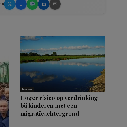
𝕏
f
in
✉
en
Nieuws
Hoger risico op verdrinking
bij kinderen met een
migratieachtergrond