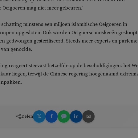
e Oeigoeren mag niet meer gebeuren.’
 schatting minstens een miljoen islamitische Oeigoeren in
mpen opgesloten. Ook worden Oeigoerse moskeeën gesloopt
en gedwongen gesteriliseerd. Steeds meer experts en parlem
van genocide.
ing reageert steevast hetzelfde op de beschuldigingen: het W
elkaar liegen, terwijl de Chinese regering hoegenaamd extrem
aanpakken.
𝕏
f
in
✉
Delen