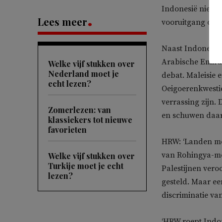
Indonesië niet, w
Lees meer
vooruitgang ople
Naast Indonesië
Arabische Emirat
Welke vijf stukken over
Nederland moet je
debat. Maleisie 
echt lezen?
Oeigoerenkwestie
verrassing zijn.
Zomerlezen: van
en schuwen daaro
klassiekers tot nieuwe
favorieten
HRW: ‘Landen me
van Rohingya-mo
Welke vijf stukken over
Turkije moet je echt
Palestijnen vero
lezen?
gesteld. Maar ee
discriminatie va
‘HRW roept Indon