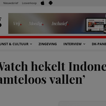
Nieuwsbrief
Losverkoop
UNST & CULTUUR
ZINGEVING
INTERVIEW
DK-PAN
tch hekelt Indones
mteloos vallen’