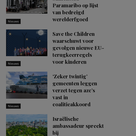
Paramaribo op lijst
van bedreigd
werelderfgoed
Nieuws
Save the Children
waarschuwt voor
gevolgen nieuwe EU-
terugkeerregels
voor kinderen
Nieuws
‘Zeker twintig’
gemeenten leggen
verzet tegen azc’s
vast in
coalitieakkoord
Nieuws
Israëlische
ambassadeur spreekt
bij