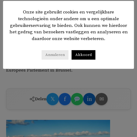
Ook voelen leden van religieuze gemeenschappen zoals
Onze site gebruikt cookies en vergelijkbare
Jehova’s getuigen en de islam zich vanuit sociaal opzicht
technologieën onder andere om u een optimale
bezwaard de groep te verlaten, aldus van der Ham. ‘De
gebruikerservaring te bieden. Ook kunnen we hierdoor
vrijheid om je eigen keuze te maken wat betreft
het gedrag van bezoekers vastleggen en analyseren en
levensovertuiging is niet alleen belangrijk in wetgeving,
daardoor onze website verbeteren.
maar moet ook sociaal de norm zijn.’
Annuleren
Akkoord
De humanisten presenteren het rapport vandaag aan het
Europees Parlement in Brussel.
𝕏
f
in
✉
Delen