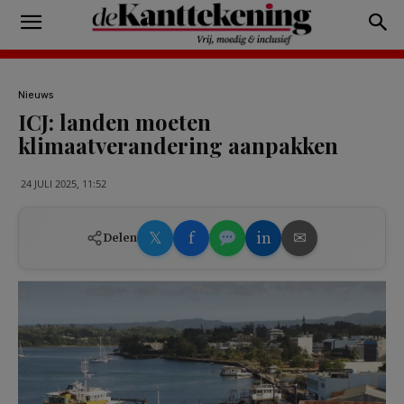
Nieuws
ICJ: landen moeten
klimaatverandering aanpakken
24 JULI 2025, 11:52
𝕏
f
in
✉
Delen