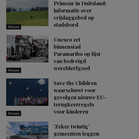
Primeur in Duitsland:
informatie over
vrijdaggebed op
stadsbord
Nieuws
Unesco zet
binnenstad
Paramaribo op lijst
van bedreigd
werelderfgoed
Nieuws
Save the Children
waarschuwt voor
gevolgen nieuwe EU-
terugkeerregels
voor kinderen
Nieuws
‘Zeker twintig’
gemeenten leggen