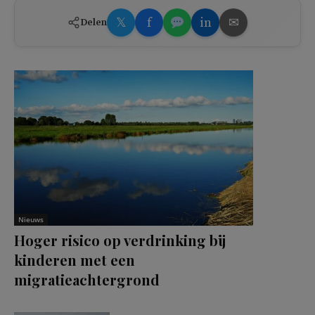
𝕏
f
in
✉
Delen
Nieuws
Hoger risico op verdrinking bij
kinderen met een
migratieachtergrond