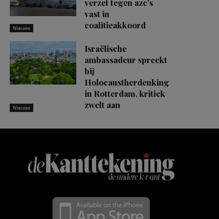
verzet tegen azc’s
vast in
coalitieakkoord
Nieuws
Israëlische
ambassadeur spreekt
bij
Holocaustherdenking
in Rotterdam, kritiek
zwelt aan
Nieuws