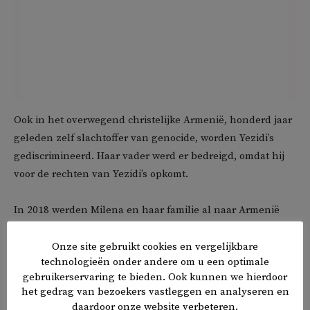
Ook in het overwegend christelijke Armenië, honderd jaar
geleden zelf slachtoffer van genocide, worden Yezidi’s
gediscrimineerd. Haar vader werd er bedreigd, omdat hij
voor de rechten van Yezidi’s opkomt.
In 2018 werden Milena en haar familie al naar Armenië
teruggestuurd, nadat ze uitgeprocedeerd waren, maar
binnen een maand vluchtten ze naar Rusland omdat de
Onze site gebruikt cookies en vergelijkbare
technologieën onder andere om u een optimale
situatie te onveilig zou zijn. In 2019 keerde de familie weer
gebruikerservaring te bieden. Ook kunnen we hierdoor
naar Nederland, waar ze ondergedoken zitten in West-
het gedrag van bezoekers vastleggen en analyseren en
Friesland.
daardoor onze website verbeteren.