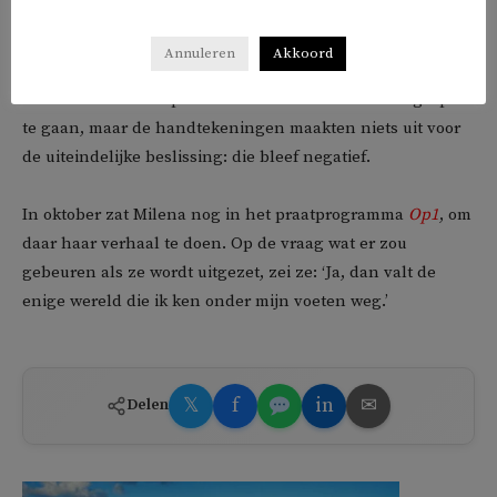
Juriste Eliza Tsjoepieva startte een petitieactie voor Milena
Annuleren
Akkoord
en haar familie, die meer dan 20.000 keer werd
ondertekend. Hierop besloot de IND met Milena in gesprek
te gaan, maar de handtekeningen maakten niets uit voor
de uiteindelijke beslissing: die bleef negatief.
In oktober zat Milena nog in het praatprogramma
Op1
, om
daar haar verhaal te doen. Op de vraag wat er zou
gebeuren als ze wordt uitgezet, zei ze: ‘Ja, dan valt de
enige wereld die ik ken onder mijn voeten weg.’
𝕏
f
in
✉
Delen