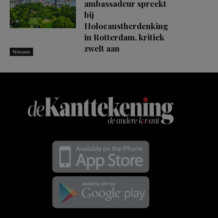
ambassadeur spreekt
bij
Holocaustherdenking
in Rotterdam, kritiek
zwelt aan
Nieuws