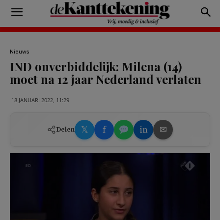
Nieuws
IND onverbiddelijk: Milena (14)
moet na 12 jaar Nederland verlaten
18 JANUARI 2022, 11:29
𝕏
f
in
✉
Delen