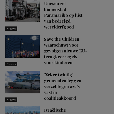
Unesco zet
binnenstad
Paramaribo op lijst
van bedreigd
werelderfgoed
Nieuws
Save the Children
waarschuwt voor
gevolgen nieuwe EU-
terugkeerregels
voor kinderen
Nieuws
‘Zeker twintig’
gemeenten leggen
verzet tegen azc’s
vast in
coalitieakkoord
Nieuws
Israëlische