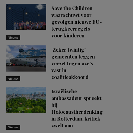
Save the Children
waarschuwt voor
gevolgen nieuwe EU-
terugkeerregels
voor kinderen
Nieuws
‘Zeker twintig’
gemeenten leggen
verzet tegen azc’s
vast in
coalitieakkoord
Nieuws
Israëlische
ambassadeur spreekt
bij
Holocaustherdenking
in Rotterdam, kritiek
zwelt aan
Nieuws