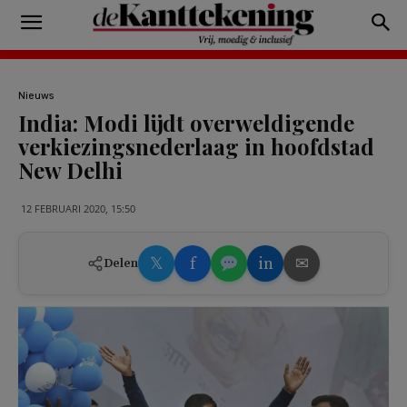
Nieuws
India: Modi lijdt overweldigende
verkiezingsnederlaag in hoofdstad
New Delhi
12 FEBRUARI 2020, 15:50
𝕏
f
in
✉
Delen