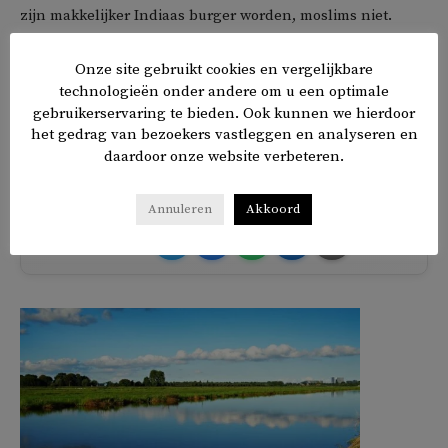
zijn makkelijker Indiaas burger worden, moslims niet.
De nederlaag van de BJP in de hoofdstad kan van grote
Onze site gebruikt cookies en vergelijkbare
technologieën onder andere om u een optimale
symbolische waarde zijn. De BJP leek lange tijd
gebruikerservaring te bieden. Ook kunnen we hierdoor
onverslaanbaar, maar is er nu niet geslaagd om de macht
het gedrag van bezoekers vastleggen en analyseren en
in de hoofdstad te grijpen.
daardoor onze website verbeteren.
Annuleren
Akkoord
𝕏
f
in
✉
Delen