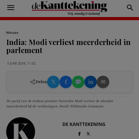
Nieuws
India: Modi verliest meerderheid in
parlement
5 JUNI 2024, 11:52
𝕏
f
in
✉
Delen
De partij van de Indiase premier Narendra Modi verloor de absolute
meerderheid bij de verkiezingen. Beeld: Wikimedia Commons
DE KANTTEKENING