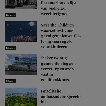
Paramaribo op lijst
van bedreigd
werelderfgoed
Nieuws
Save the Children
waarschuwt voor
gevolgen nieuwe EU-
terugkeerregels
voor kinderen
Nieuws
‘Zeker twintig’
gemeenten leggen
verzet tegen azc’s
vast in
coalitieakkoord
Nieuws
Israëlische
ambassadeur spreekt
bij