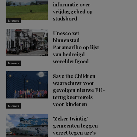
informatie over
vrijdaggebed op
stadsbord
Nieuws
Unesco zet
binnenstad
Paramaribo op lijst
van bedreigd
werelderfgoed
Nieuws
Save the Children
waarschuwt voor
gevolgen nieuwe EU-
terugkeerregels
voor kinderen
Nieuws
‘Zeker twintig’
gemeenten leggen
verzet tegen azc’s