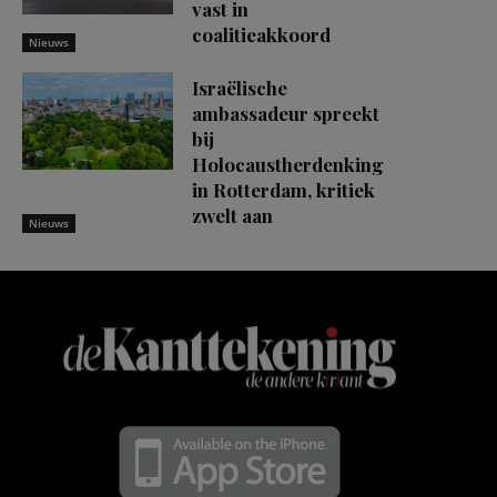
vast in
coalitieakkoord
Nieuws
Israëlische
ambassadeur spreekt
bij
Holocaustherdenking
in Rotterdam, kritiek
zwelt aan
Nieuws