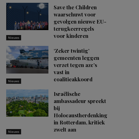
Save the Children
waarschuwt voor
gevolgen nieuwe EU-
terugkeerregels
voor kinderen
Nieuws
‘Zeker twintig’
gemeenten leggen
verzet tegen azc’s
vast in
coalitieakkoord
Nieuws
Israëlische
ambassadeur spreekt
bij
Holocaustherdenking
in Rotterdam, kritiek
zwelt aan
Nieuws