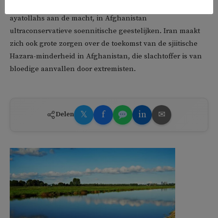
tegenstanders zijn: in Iran zijn de radicale sjiitische
ayatollahs aan de macht, in Afghanistan
ultraconservatieve soennitische geestelijken. Iran maakt
zich ook grote zorgen over de toekomst van de sjiitische
Hazara-minderheid in Afghanistan, die slachtoffer is van
bloedige aanvallen door extremisten.
𝕏
f
in
✉
Delen