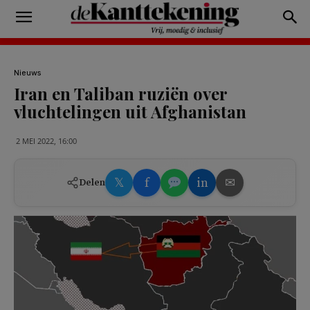
Nieuws
Iran en Taliban ruziën over
vluchtelingen uit Afghanistan
2 MEI 2022, 16:00
𝕏
f
in
✉
Delen