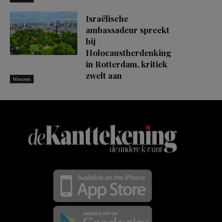
Israëlische
ambassadeur spreekt
bij
Holocaustherdenking
in Rotterdam, kritiek
zwelt aan
Nieuws