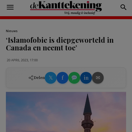
Nieuws
‘Islamofobie is diepgeworteld in
Canada en neemt toe’
20 APRIL 2023, 17:00
𝕏
f
in
✉
Delen