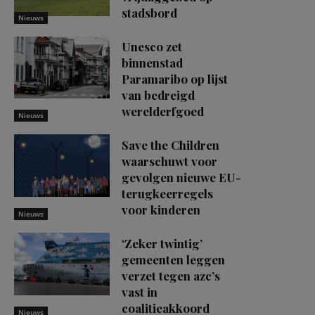
stadsbord
Nieuws
Unesco zet
binnenstad
Paramaribo op lijst
van bedreigd
werelderfgoed
Nieuws
Save the Children
waarschuwt voor
gevolgen nieuwe EU-
terugkeerregels
voor kinderen
Nieuws
‘Zeker twintig’
gemeenten leggen
verzet tegen azc’s
vast in
coalitieakkoord
Nieuws