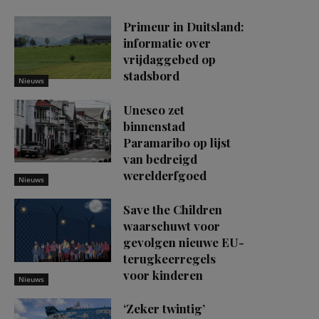
Primeur in Duitsland:
informatie over
vrijdaggebed op
stadsbord
Nieuws
Unesco zet
binnenstad
Paramaribo op lijst
van bedreigd
werelderfgoed
Nieuws
Save the Children
waarschuwt voor
gevolgen nieuwe EU-
terugkeerregels
voor kinderen
Nieuws
‘Zeker twintig’