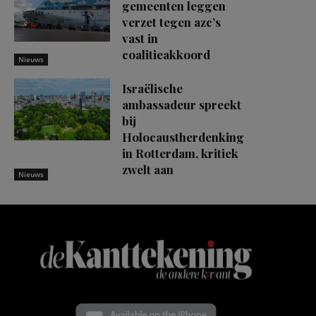
gemeenten leggen
verzet tegen azc’s
vast in
coalitieakkoord
Nieuws
Israëlische
ambassadeur spreekt
bij
Holocaustherdenking
in Rotterdam, kritiek
zwelt aan
Nieuws