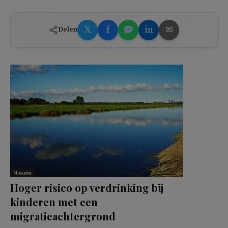
𝕏
f
in
✉
Delen
Nieuws
Hoger risico op verdrinking bij
kinderen met een
migratieachtergrond