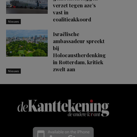
verzet tegen azc’s
vast in
coalitieakkoord
Nieuws
Israëlische
ambassadeur spreekt
bij
Holocaustherdenking
in Rotterdam, kritiek
zwelt aan
Nieuws