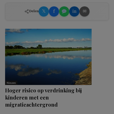
𝕏
f
in
✉
Delen
Nieuws
Hoger risico op verdrinking bij
kinderen met een
migratieachtergrond