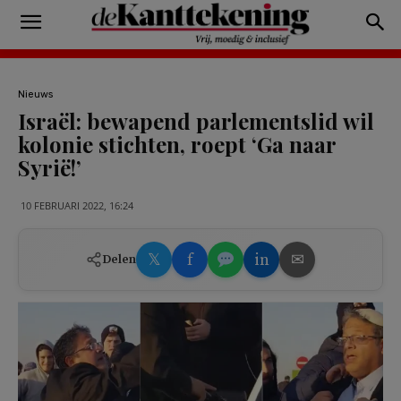
Nieuws
Israël: bewapend parlementslid wil
kolonie stichten, roept ‘Ga naar
Syrië!’
10 FEBRUARI 2022, 16:24
𝕏
f
in
✉
Delen