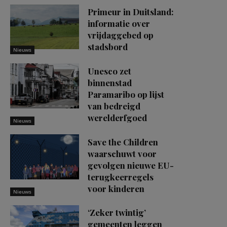
Primeur in Duitsland:
informatie over
vrijdaggebed op
stadsbord
Nieuws
Unesco zet
binnenstad
Paramaribo op lijst
van bedreigd
werelderfgoed
Nieuws
Save the Children
waarschuwt voor
gevolgen nieuwe EU-
terugkeerregels
voor kinderen
Nieuws
‘Zeker twintig’
gemeenten leggen