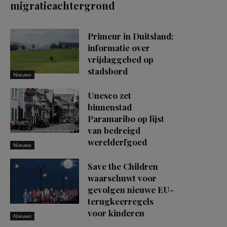
migratieachtergrond
Primeur in Duitsland:
informatie over
vrijdaggebed op
stadsbord
Nieuws
Unesco zet
binnenstad
Paramaribo op lijst
van bedreigd
werelderfgoed
Nieuws
Save the Children
waarschuwt voor
gevolgen nieuwe EU-
terugkeerregels
voor kinderen
Nieuws