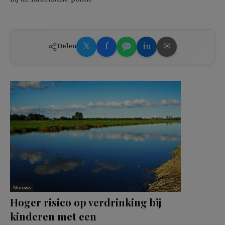
𝕏
f
in
✉
Delen
Nieuws
Hoger risico op verdrinking bij
kinderen met een