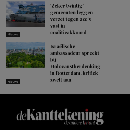
‘Zeker twintig’
gemeenten leggen
verzet tegen azc’s
vast in
coalitieakkoord
Nieuws
Israëlische
ambassadeur spreekt
bij
Holocaustherdenking
in Rotterdam, kritiek
zwelt aan
Nieuws