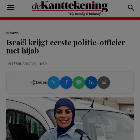
Nieuws
Israël krijgt eerste politie-officier
met hijab
19 FEBRUARI 2020, 16:39
𝕏
f
in
✉
Delen