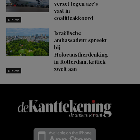
verzet tegen azc’s
vast in
coalitieakkoord
Nieuws
Israëlische
ambassadeur spreekt
bij
Holocaustherdenking
in Rotterdam, kritiek
zwelt aan
Nieuws