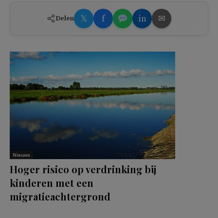
𝕏
f
in
✉
Delen
Nieuws
Hoger risico op verdrinking bij
kinderen met een
migratieachtergrond