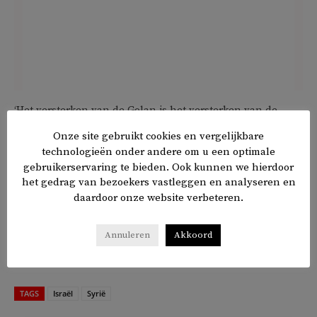
‘Het versterken van de Golan is het versterken van de
Israëlische staat’, verklaarde de Israelische premier
Onze site gebruikt cookies en vergelijkbare
Benjamin Netanyahu. ‘Dat is in dit tijdsgewricht extra van
technologieën onder andere om u een optimale
belang. We zullen daaraan vasthouden en zorgen dat de
gebruikerservaring te bieden. Ook kunnen we hierdoor
het gedrag van bezoekers vastleggen en analyseren en
Golan floreert en bemand wordt.’
daardoor onze website verbeteren.
Ongeveer 31.000 Israëlische kolonisten wonen op de
Annuleren
Akkoord
Golanhoogte, samen met de Druzen, een religieuze
minderheid in Syrië.
TAGS
Israël
Syrië