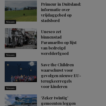
Primeur in Duitsland:
informatie over
vrijdaggebed op
stadsbord
Nieuws
Unesco zet
binnenstad
Paramaribo op lijst
van bedreigd
werelderfgoed
Nieuws
Save the Children
waarschuwt voor
gevolgen nieuwe EU-
terugkeerregels
voor kinderen
Nieuws
‘Zeker twintig’
gemeenten leggen