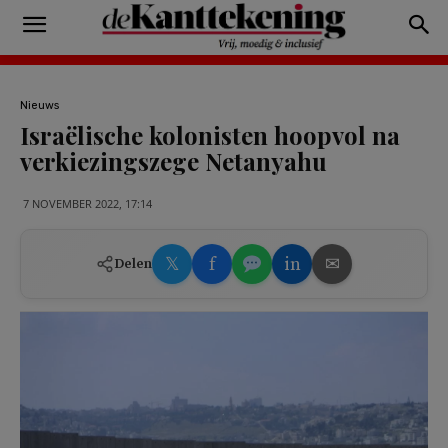
Nieuws
Israëlische kolonisten hoopvol na
verkiezingszege Netanyahu
7 NOVEMBER 2022, 17:14
𝕏
f
in
✉
Delen