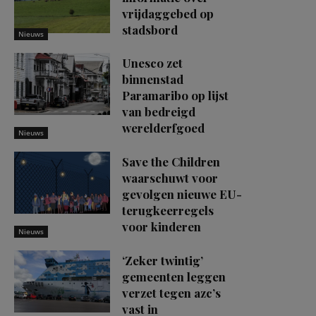
vrijdaggebed op
stadsbord
Nieuws
Unesco zet
binnenstad
Paramaribo op lijst
van bedreigd
werelderfgoed
Nieuws
Save the Children
waarschuwt voor
gevolgen nieuwe EU-
terugkeerregels
voor kinderen
Nieuws
‘Zeker twintig’
gemeenten leggen
verzet tegen azc’s
vast in