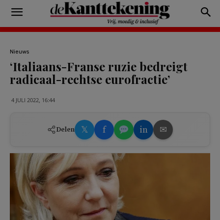
Nieuws
‘Italiaans-Franse ruzie bedreigt
radicaal-rechtse eurofractie’
4 JULI 2022, 16:44
𝕏
f
in
✉
Delen