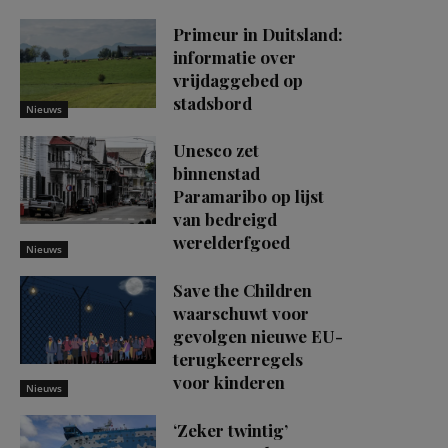
Primeur in Duitsland:
informatie over
vrijdaggebed op
stadsbord
Nieuws
Unesco zet
binnenstad
Paramaribo op lijst
van bedreigd
werelderfgoed
Nieuws
Save the Children
waarschuwt voor
gevolgen nieuwe EU-
terugkeerregels
voor kinderen
Nieuws
‘Zeker twintig’