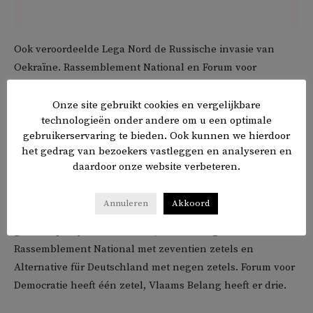
Ook veroordeelde Lega Nord de Russische invasie van
Oekraïne. Rassemblement National en Forum voor
Democratie, twee andere partijen in de ID-fractie, hebben
openlijke sympathie voor Poetin, als heeft Le Pen zich
Onze site gebruikt cookies en vergelijkbare
technologieën onder andere om u een optimale
sinds de inval min of meer van hem gedistantieerd.
gebruikerservaring te bieden. Ook kunnen we hierdoor
het gedrag van bezoekers vastleggen en analyseren en
In reactie op de geruchten ontkennen ID-
daardoor onze website verbeteren.
Europarlementariërs de ruzie.
Annuleren
Akkoord
De ID-fractie telt 65 leden. Lega Nord is met 23 zetels de
grootste partij in de ID-fractie, daarna volgen
Rassemblement National met zeventien zetels en
Alternative für Deutschland met negen zetels. Forum voor
Democratie heeft één zetel, Vlaams Belang heeft er drie.