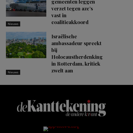
gemeenten leggen
verzet tegen azc’s
vast in
coalitieakkoord
Nieuws
Israëlische
ambassadeur spreekt
bij
Holocaustherdenking
in Rotterdam, kritiek
zwelt aan
Nieuws