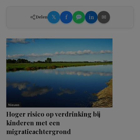
𝕏
f
in
✉
Delen
Nieuws
Hoger risico op verdrinking bij
kinderen met een
migratieachtergrond