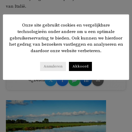
van Italië.
In 2021 organiseerde die partij een evenement genaamd
Onze site gebruikt cookies en vergelijkbare
‘Erdogans Turkije’, waarin ze de Turkse president onder
technologieën onder andere om u een optimale
meer beschuldigde van ‘kolonisatie’ van het Europese
gebruikerservaring te bieden. Ook kunnen we hierdoor
het gedrag van bezoekers vastleggen en analyseren en
continent door Turkse en islamitische arbeidsmigranten te
daardoor onze website verbeteren.
stimuleren om ‘meer kinderen te maken’, aldus Duvar.
Annuleren
Akkoord
𝕏
f
in
✉
Delen