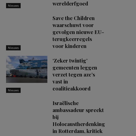
werelderfgoed
Nieuws
Save the Children
waarschuwt voor
gevolgen nieuwe EU-
terugkeerregels
voor kinderen
Nieuws
‘Zeker twintig’
gemeenten leggen
verzet tegen azc’s
vast in
coalitieakkoord
Nieuws
Israëlische
ambassadeur spreekt
bij
Holocaustherdenking
in Rotterdam, kritiek