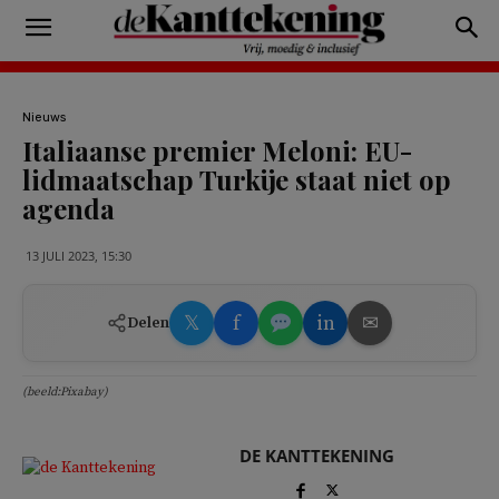
Nieuws
Italiaanse premier Meloni: EU-
lidmaatschap Turkije staat niet op
agenda
13 JULI 2023, 15:30
𝕏
f
in
✉
Delen
(beeld:Pixabay)
DE KANTTEKENING