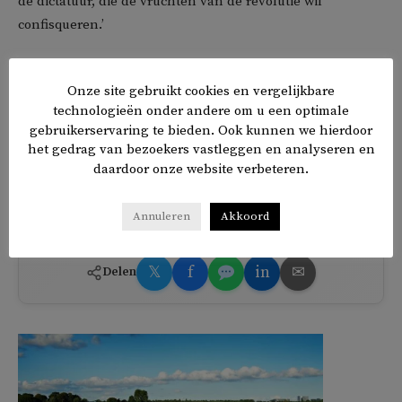
de dictatuur, die de vruchten van de revolutie wil
confisqueren.’
Saied won in 2021 op democratische wijze de verkiezingen.
Onze site gebruikt cookies en vergelijkbare
Sindsdien heeft hij echter het parlement monddood
technologieën onder andere om u een optimale
gemaakt en oppositieleden laten opsluiten. Ghannouchi is
gebruikerservaring te bieden. Ook kunnen we hierdoor
een van de felste critici van de president. De
het gedrag van bezoekers vastleggen en analyseren en
oppositieleider heeft sinds vorig jaar huisarrest. Zijn partij
daardoor onze website verbeteren.
Ennahda mag geen politieke bijeenkomsten organiseren.
Annuleren
Akkoord
𝕏
f
in
✉
Delen