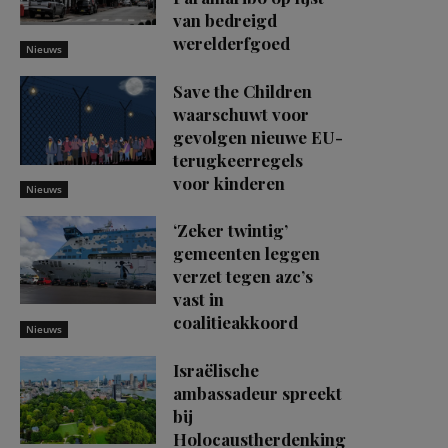
van bedreigd
werelderfgoed
Nieuws
Save the Children
waarschuwt voor
gevolgen nieuwe EU-
terugkeerregels
voor kinderen
Nieuws
‘Zeker twintig’
gemeenten leggen
verzet tegen azc’s
vast in
coalitieakkoord
Nieuws
Israëlische
ambassadeur spreekt
bij
Holocaustherdenking