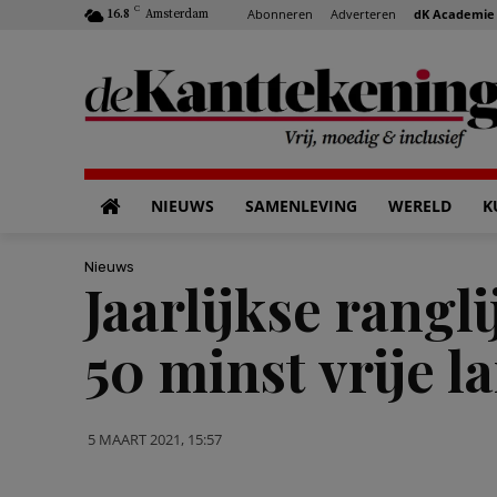
C
Abonneren
Adverteren
dK Academie
16.8
Amsterdam
NIEUWS
SAMENLEVING
WERELD
K
Nieuws
Jaarlijkse rangl
50 minst vrije l
5 MAART 2021, 15:57