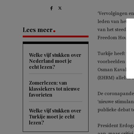
‘Vervolgingen en
leden van het ma
Lees meer
van het steeds a
Freedom House.
Turkije heeft ve
Welke vijf stukken over
Nederland moet je
voorbeelden zijn
echt lezen?
Osman Kavala, d
(EHRM) allebei o
Zomerlezen: van
klassiekers tot nieuwe
De coronapandem
favorieten
‘nieuwe stimula
publieke debat t
Welke vijf stukken over
Turkije moet je echt
lezen?
President Erdog
aan, maar critic