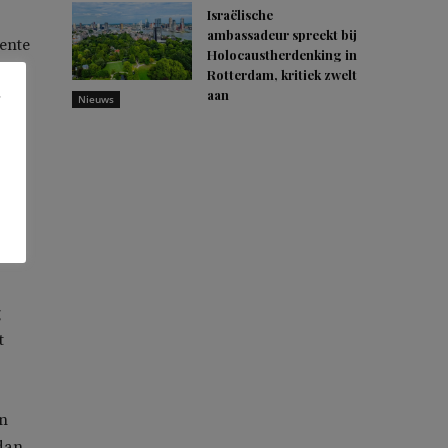
Israëlische
ambassadeur spreekt bij
nente
Holocaustherdenking in
ici
Rotterdam, kritiek zwelt
aan
s
Nieuws
op
g
t
n
 dan