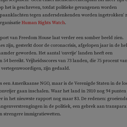
p het is geschreven, totdat politieke gevangenen worden
nepaanklachten tegen andersdenkenden worden ingetrokken’ z
rganisatie
Human Rights Watch
.
pport van Freedom House laat verder een somber beeld zien.
es zijn, gesterkt door de coronacrisis, afgelopen jaar in de he
amder geworden. Het aantal ‘onvrije’ landen heeft een
 54 bereikt. Vrijheidsscores van 73 landen, die 75 procent va
 vertegenwoordigen, zijn gedaald.
s een Amerikaanse NGO, maar is de Verenigde Staten in de lo
 onvrijer gaan inschalen. Waar het land in 2010 nog 94 punten
 er in het nieuwste rapport nog maar 83. De redenen: groeiend
angenverstrengingen in de politiek, een gebrek aan transpara
en strengere immigratiewetten.