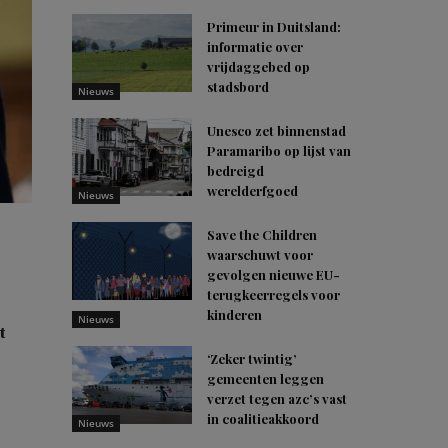
Primeur in Duitsland:
informatie over
vrijdaggebed op
stadsbord
Nieuws
Unesco zet binnenstad
Paramaribo op lijst van
bedreigd
werelderfgoed
Nieuws
Save the Children
waarschuwt voor
gevolgen nieuwe EU-
terugkeerregels voor
kinderen
Nieuws
t
‘Zeker twintig’
gemeenten leggen
verzet tegen azc’s vast
in coalitieakkoord
Nieuws