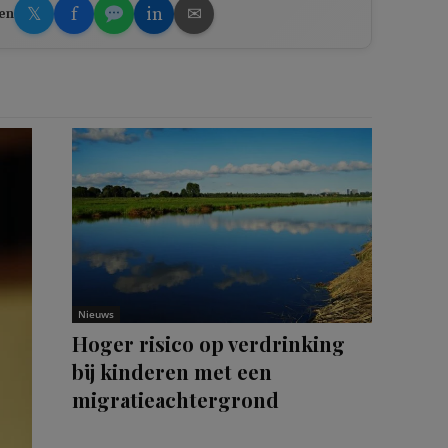
𝕏
f
in
✉
en
Nieuws
Hoger risico op verdrinking
bij kinderen met een
migratieachtergrond