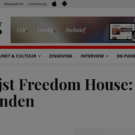
Nieuwsbrief
Losverkoop
UNST & CULTUUR
ZINGEVING
INTERVIEW
DK-PAN
ijst Freedom House: 
anden