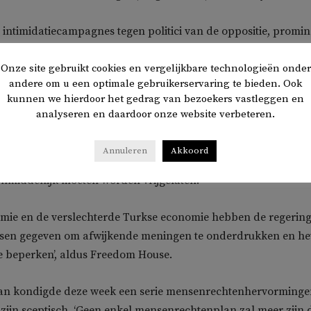
 intimidatiecampagnes tegen politici van de oppositie, promi
atschappelijk middenveld, onafhankelijke journalisten en crit
gressievere buitenlandse beleid van Turkije gingen door’, aldu
Onze site gebruikt cookies en vergelijkbare technologieën onder
andere om u een optimale gebruikerservaring te bieden. Ook
kunnen we hierdoor het gedrag van bezoekers vastleggen en
analyseren en daardoor onze website verbeteren.
el politieke tegenstanders in de gevangenis. De bekendste
 oppositiepoliticus Selahattin Demirtas en de liberale filantro
Annuleren
Akkoord
ie volgens het Europees Hof voor de Rechten van de Mens
nmiddellijk moeten worden vrijgelaten.
ie en de verslechterde Turkse economie hebben de regerin
nsen gegeven om afwijkende meningen te onderdrukken en he
e beperken’, aldus Freedom House.
an kondigde deze week een serie mensenrechtenhervorminge
i zijn sceptisch. ‘Geen enkel mensenrechtenplan zal meer zijn