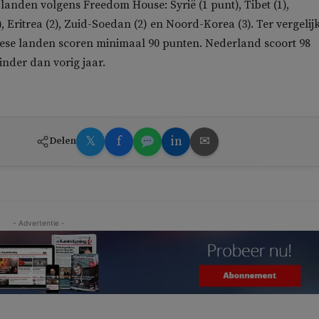
 landen volgens Freedom House: Syrië (1 punt), Tibet (1),
 Eritrea (2), Zuid-Soedan (2) en Noord-Korea (3). Ter vergelij
ese landen scoren minimaal 90 punten. Nederland scoort 98
inder dan vorig jaar.
𝕏
f
in
✉
Delen
- Advertentie -