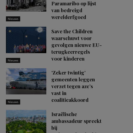
Paramaribo op lijst
van bedreigd
werelderfgoed
Nieuws
Save the Children
waarschuwt voor
gevolgen nieuwe EU-
terugkeerregels
voor kinderen
Nieuws
‘Zeker twintig’
gemeenten leggen
verzet tegen azc’s
vast in
coalitieakkoord
Nieuws
Israëlische
ambassadeur spreekt
bij