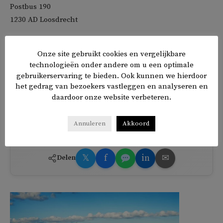
Postbus 190
1230 AD Loosdrecht
De Beer sprak zich eerder al uit tegen het Nederlandse
Onze site gebruikt cookies en vergelijkbare
asielbeleid. Op zijn initiatief ondertekenden voorgangers
technologieën onder andere om u een optimale
van verschillende geloofsgemeenschappen
een brief
aan
gebruikerservaring te bieden. Ook kunnen we hierdoor
oud-premier Dick Schoof en Tweede Kamerleden, waarin
het gedrag van bezoekers vastleggen en analyseren en
zij hun zorgen uitten over het asielbeleid.
daardoor onze website verbeteren.
TAGS
asielbeleid
extreemrechts
Annuleren
Akkoord
𝕏
f
in
✉
Delen