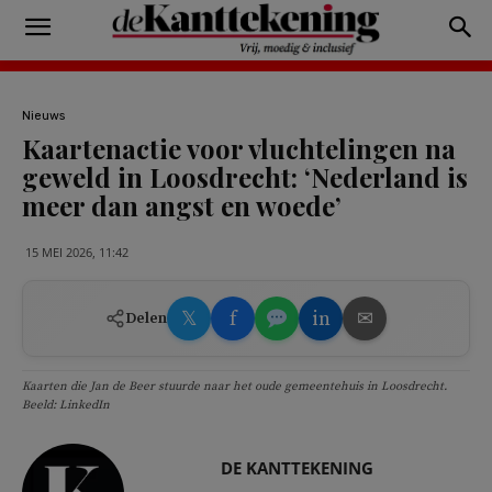
Nieuws
Kaartenactie voor vluchtelingen na
geweld in Loosdrecht: ‘Nederland is
meer dan angst en woede’
15 MEI 2026, 11:42
𝕏
f
in
✉
Delen
Kaarten die Jan de Beer stuurde naar het oude gemeentehuis in Loosdrecht.
Beeld: LinkedIn
DE KANTTEKENING