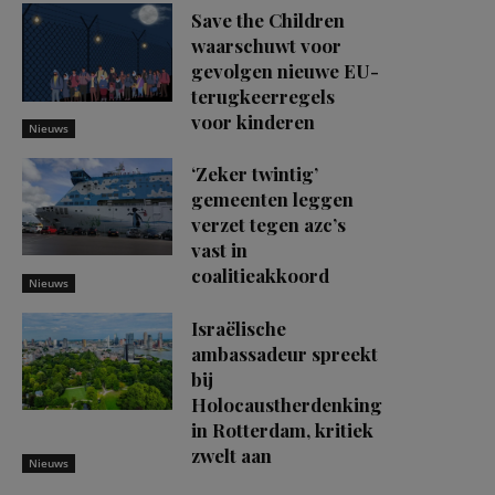
Save the Children
waarschuwt voor
gevolgen nieuwe EU-
terugkeerregels
voor kinderen
Nieuws
‘Zeker twintig’
gemeenten leggen
verzet tegen azc’s
vast in
coalitieakkoord
Nieuws
Israëlische
ambassadeur spreekt
bij
Holocaustherdenking
in Rotterdam, kritiek
zwelt aan
Nieuws