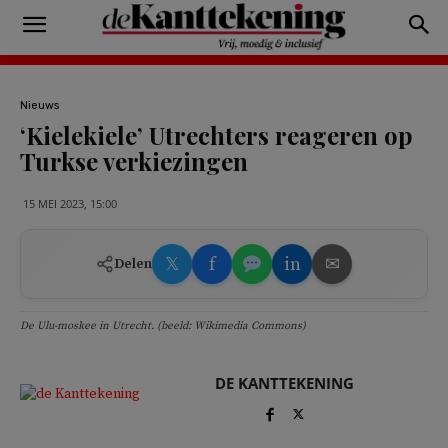
Nieuws
‘Kielekiele’ Utrechters reageren op
Turkse verkiezingen
15 MEI 2023, 15:00
𝕏
f
in
✉
Delen
De Ulu-moskee in Utrecht. (beeld: Wikimedia Commons)
DE KANTTEKENING