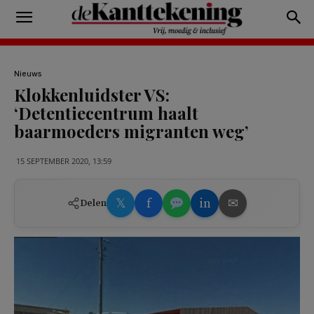
Nieuws
Klokkenluidster VS:
‘Detentiecentrum haalt
baarmoeders migranten weg’
15 SEPTEMBER 2020, 13:59
𝕏
f
in
✉
Delen