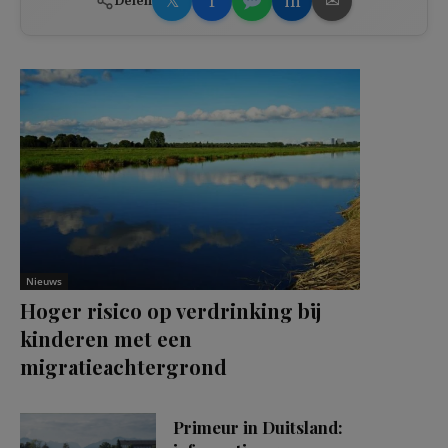
𝕏
f
in
✉
Delen
Nieuws
Hoger risico op verdrinking bij
kinderen met een
migratieachtergrond
Primeur in Duitsland: