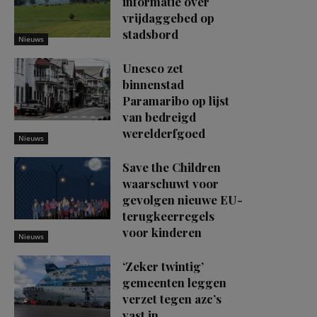
informatie over
vrijdaggebed op
stadsbord
Nieuws
Unesco zet
binnenstad
Paramaribo op lijst
van bedreigd
werelderfgoed
Nieuws
Save the Children
waarschuwt voor
gevolgen nieuwe EU-
terugkeerregels
voor kinderen
Nieuws
‘Zeker twintig’
gemeenten leggen
verzet tegen azc’s
vast in