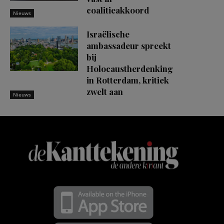
coalitieakkoord
Nieuws
Israëlische
ambassadeur spreekt
bij
Holocaustherdenking
in Rotterdam, kritiek
zwelt aan
Nieuws