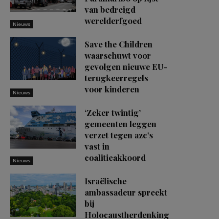
van bedreigd
werelderfgoed
Nieuws
Save the Children
waarschuwt voor
gevolgen nieuwe EU-
terugkeerregels
voor kinderen
Nieuws
‘Zeker twintig’
gemeenten leggen
verzet tegen azc’s
vast in
coalitieakkoord
Nieuws
Israëlische
ambassadeur spreekt
bij
Holocaustherdenking