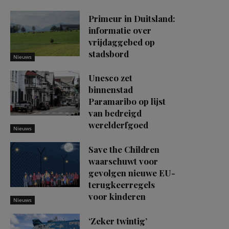
Primeur in Duitsland:
informatie over
vrijdaggebed op
stadsbord
Nieuws
Unesco zet
binnenstad
Paramaribo op lijst
van bedreigd
werelderfgoed
Nieuws
Save the Children
waarschuwt voor
gevolgen nieuwe EU-
terugkeerregels
voor kinderen
Nieuws
‘Zeker twintig’