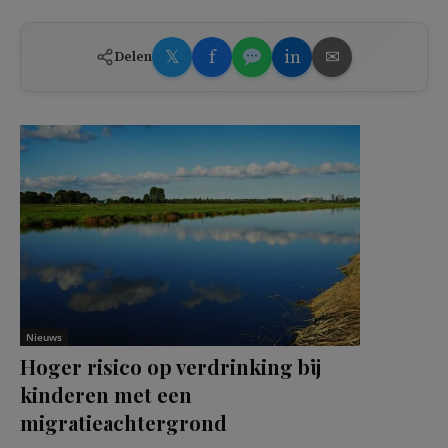
𝕏
f
in
✉
Delen
Nieuws
Hoger risico op verdrinking bij
kinderen met een
migratieachtergrond