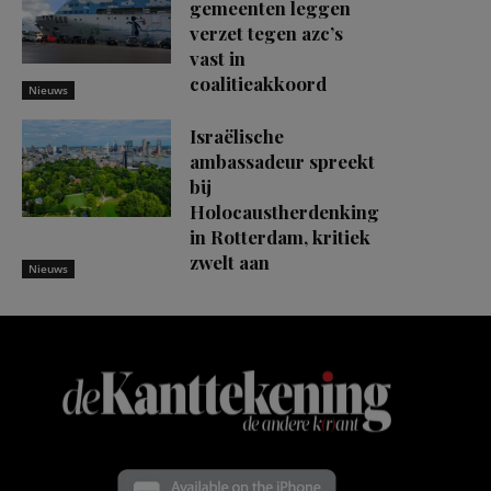
gemeenten leggen
verzet tegen azc’s
vast in
coalitieakkoord
Nieuws
Israëlische
ambassadeur spreekt
bij
Holocaustherdenking
in Rotterdam, kritiek
zwelt aan
Nieuws