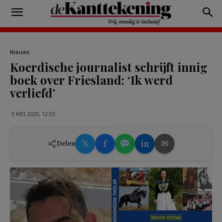
Nieuws
Koerdische journalist schrijft innig
boek over Friesland: ‘Ik werd
verliefd’
5 MEI 2020, 12:53
𝕏
f
in
✉
Delen