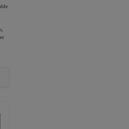
idde
n,
er