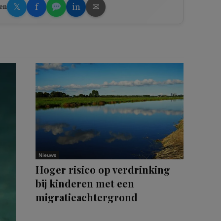
𝕏
f
in
✉
en
Nieuws
Hoger risico op verdrinking
bij kinderen met een
migratieachtergrond