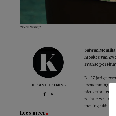
(Beeld: Pixabay)
Salwan Momika, 
moskee van Zwed
Franse persbu
De 37-jarige ext
DE KANTTEKENING
toestemming om 
niet verboden i
rechter zei dat 
meningsuiting.
Lees meer