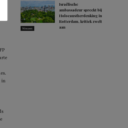
e
Israëlische
ambassadeur spreekt bij
ls
Holocaustherdenking in
le
Rotterdam, kritiek zwelt
aan
Nieuws
AFP
arte
es.
 in
ds
de