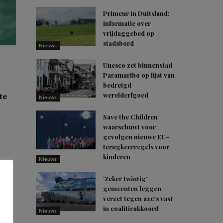
Primeur in Duitsland:
informatie over
vrijdaggebed op
stadsbord
Nieuws
Unesco zet binnenstad
Paramaribo op lijst van
bedreigd
werelderfgoed
te
Nieuws
Save the Children
waarschuwt voor
gevolgen nieuwe EU-
terugkeerregels voor
kinderen
Nieuws
eel
‘Zeker twintig’
gemeenten leggen
verzet tegen azc’s vast
in coalitieakkoord
Nieuws