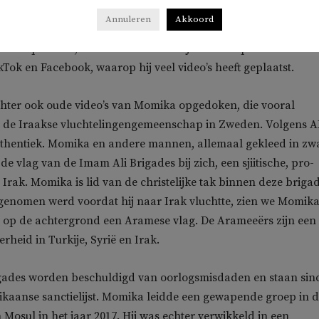
s april 2018 in Zweden. Drie jaar later kreeg hij een tijdelijk
Annuleren
Akkoord
ng, die afloopt in april 2024. Op Facebook beschrijft hij zich a
rlicht politicus, denker en acteur’. Hij is actief op diverse socia
kTok en Facebook, waarop hij veel video’s heeft geplaatst.
echter ook oude video’s van Momika opgedoken, die vooral
r de Iraakse vluchtelingengemeenschap in Zweden. Volgens 
authentiek. Momika en andere mannen, allemaal gekleed in zw
de vlag van de Imam Ali Brigades bij zich, een sjiitische, pro-
n Irak. Momika is lid van de christelijke tak binnen deze brigad
 genomen werd voordat hij naar Irak vluchtte, zien we Momika
t op de achtergrond een Aramese vlag. De Arameeërs zijn een
erheid in Turkije, Syrië en Irak.
gades worden beschuldigd van oorlogsmisdaden en staan sin
kaanse sanctielijst. Momika leidde een gewapende groep in 
 Mosul in het jaar 2017. Hij was echter verwikkeld in een