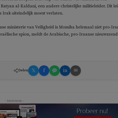
Ratyan al-Kaldani, een andere christelijke militieleider. Dit le
 Irak uiteindelijk moest verlaten.
nse ministerie van Veiligheid is Momika helemaal niet pro-Ira
Israëlische spion, meldt de Arabische, pro-Iraanse nieuwszend
𝕏
f
in
✉
Delen
- Advertentie -