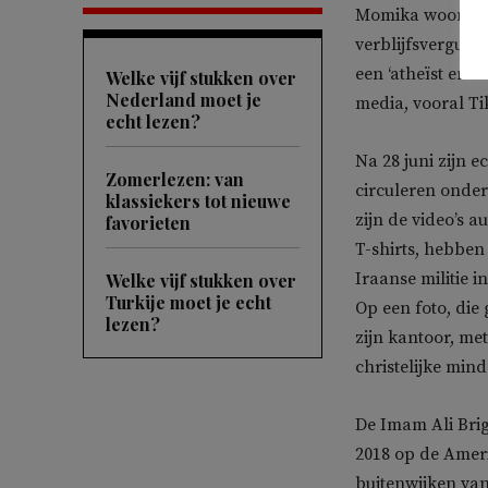
Momika woont sind
verblijfsvergunni
een ‘atheïst en ve
Welke vijf stukken over
Nederland moet je
media, vooral Ti
echt lezen?
Na 28 juni zijn 
Zomerlezen: van
circuleren onde
klassiekers tot nieuwe
zijn de video’s 
favorieten
T-shirts, hebben 
Iraanse militie i
Welke vijf stukken over
Turkije moet je echt
Op een foto, die
lezen?
zijn kantoor, me
christelijke mind
De Imam Ali Bri
2018 op de Ameri
buitenwijken van