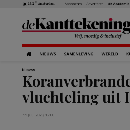
C
Abonneren
Adverteren
dK Academie
19.2
Amsterdam
NIEUWS
SAMENLEVING
WERELD
K
Nieuws
Koranverbrander
vluchteling uit 
11 JULI 2023, 12:00