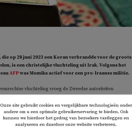
die op 28 juni 2023 een Koran verbrandde voor de groots
en, is een christelijke vluchteling uit Irak. Volgens het
reau
AFP
was Momika actief voor een pro-Iraanse militie.
reemrechtse vluchteling vroeg de Zweedse autoriteiten
een exemplaar van de Koran te verbranden. Omdat dat offici
s in Zweden kon de boekverbranding gewoon plaatsvinden. De
Onze site gebruikt cookies en vergelijkbare technologieën onder
andere om u een optimale gebruikerservaring te bieden. Ook
een boek verbranden mag, vanwege het recht van vrijheid van
kunnen we hierdoor het gedrag van bezoekers vastleggen en
analyseren en daardoor onze website verbeteren.