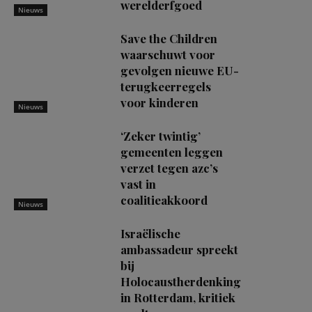
werelderfgoed
Nieuws
Save the Children
waarschuwt voor
gevolgen nieuwe EU-
terugkeerregels
voor kinderen
Nieuws
‘Zeker twintig’
gemeenten leggen
verzet tegen azc’s
vast in
coalitieakkoord
Nieuws
Israëlische
ambassadeur spreekt
bij
Holocaustherdenking
in Rotterdam, kritiek