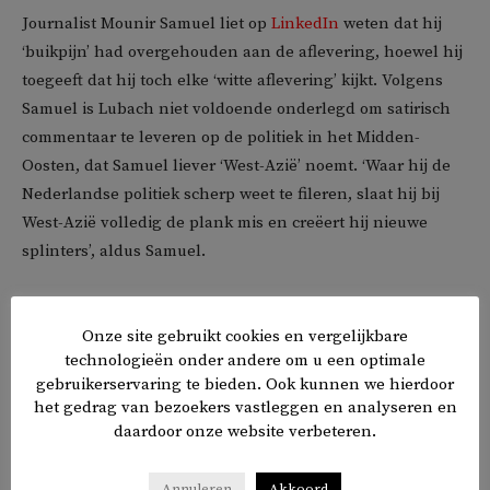
Journalist Mounir Samuel liet op
LinkedIn
weten dat hij
‘buikpijn’ had overgehouden aan de aflevering, hoewel hij
toegeeft dat hij toch elke ‘witte aflevering’ kijkt. Volgens
Samuel is Lubach niet voldoende onderlegd om satirisch
commentaar te leveren op de politiek in het Midden-
Oosten, dat Samuel liever ‘West-Azië’ noemt. ‘Waar hij de
Nederlandse politiek scherp weet te fileren, slaat hij bij
West-Azië volledig de plank mis en creëert hij nieuwe
splinters’, aldus Samuel.
Hij bekritiseert verder dat Lubach Libanezen neerzet als
Onze site gebruikt cookies en vergelijkbare
achterlijken, wat volgens hem tekenend is voor racisme in
technologieën onder andere om u een optimale
Nederland. ‘Ze worden afgeschilderd als irrationele
gebruikerservaring te bieden. Ook kunnen we hierdoor
gekken, terwijl wij altijd zo goed zijn. Het eurocentrisme
het gedrag van bezoekers vastleggen en analyseren en
en Nederlandse superioriteitsdenken druipen ervan af. Dit
daardoor onze website verbeteren.
speelt extreemrechts in de kaart en draagt bij aan
vreemdelingen- en moslimhaat’, stelt Samuel.
Annuleren
Akkoord