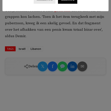
Ook journalist Fadime Demir
geeft aan
dat ze niet om de
grappen kon lachen. ‘Toen ik het item terugkeek met mijn
puberzoon, kreeg ik een akelig gevoel. En dat fragment
over het afhakken van een penis kwam totaal bizar over’,
aldus Demir.
TAGS
Israël
Libanon
𝕏
f
in
✉
Delen