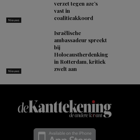
verzet tegen azc’s
vast in
coalitieakkoord
Nieuws
Israëlische
ambassadeur spreekt
bij
Holocaustherdenking
in Rotterdam, kritiek
zwelt aan
Nieuws