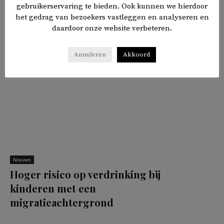
gebruikerservaring te bieden. Ook kunnen we hierdoor
het gedrag van bezoekers vastleggen en analyseren en
𝕏
f
in
✉
Delen
daardoor onze website verbeteren.
Annuleren
Akkoord
Nieuws
Hoger risico op verdrinking bij
kinderen met een
migratieachtergrond