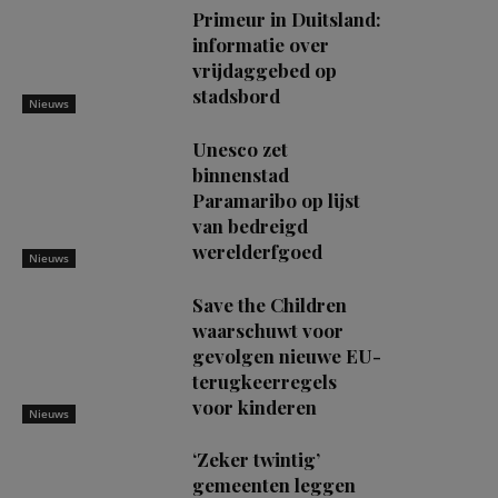
Primeur in Duitsland:
informatie over
vrijdaggebed op
stadsbord
Nieuws
Unesco zet
binnenstad
Paramaribo op lijst
van bedreigd
werelderfgoed
Nieuws
Save the Children
waarschuwt voor
gevolgen nieuwe EU-
terugkeerregels
voor kinderen
Nieuws
‘Zeker twintig’
gemeenten leggen