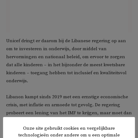
Unicef dringt er daarom bij de Libanese regering op aan
om te investeren in onderwijs, door middel van
hervormingen en nationaal beleid, om ervoor te zorgen
dat alle kinderen – in het bijzonder de meest kwetsbare
kinderen – toegang hebben tot inclusief en kwaliteitsvol
onderwijs.
Libanon kampt sinds 2019 met een ernstige economische
crisis, met inflatie en armoede tot gevolg. De regering
probeert een lening van het IMF te krijgen, maar moet dan
wel grote economische hervormingen doorvoeren.
Onze site gebruikt cookies en vergelijkbare
technologieën onder andere om u een optimale