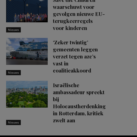
waarschuwt voor
gevolgen nieuwe EU-
terugkeerregels
voor kinderen
Nieuws
‘Zeker twintig’
gemeenten leggen
verzet tegen azc’s
vast in
coalitieakkoord
Nieuws
Israëlische
ambassadeur spreekt
bij
Holocaustherdenking
in Rotterdam, kritiek
zwelt aan
Nieuws