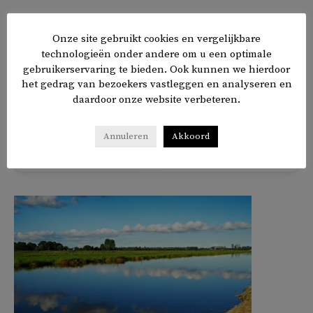
De benoeming tot ridder is dan ook een erkenning voor de
Onze site gebruikt cookies en vergelijkbare
enorme inzet en toewijding van de ‘Founding Mother’ voor
technologieën onder andere om u een optimale
stichting Al Amal en de multiculturele gemeenschap in
gebruikerservaring te bieden. Ook kunnen we hierdoor
Utrecht, aldus de stichting.
het gedrag van bezoekers vastleggen en analyseren en
daardoor onze website verbeteren.
Annuleren
Akkoord
𝕏
f
in
✉
Delen