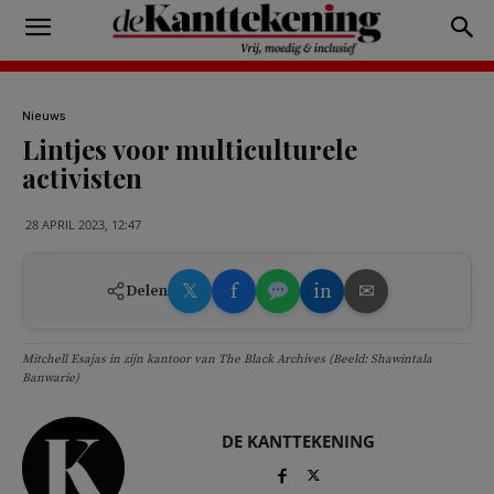
Nieuws
Lintjes voor multiculturele
activisten
28 APRIL 2023, 12:47
𝕏
f
in
✉
Delen
Mitchell Esajas in zijn kantoor van The Black Archives (Beeld: Shawintala
Banwarie)
DE KANTTEKENING