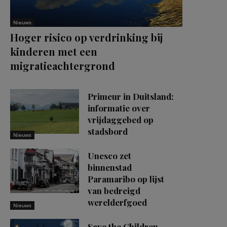
Nieuws
Hoger risico op verdrinking bij
kinderen met een
migratieachtergrond
Primeur in Duitsland:
informatie over
vrijdaggebed op
stadsbord
Nieuws
Unesco zet
binnenstad
Paramaribo op lijst
van bedreigd
werelderfgoed
Nieuws
Save the Children