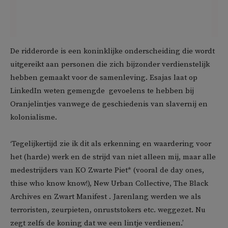
De ridderorde is een koninklijke onderscheiding die wordt
uitgereikt aan personen die zich bijzonder verdienstelijk
hebben gemaakt voor de samenleving. Esajas laat op
LinkedIn weten gemengde gevoelens te hebben bij
Oranjelintjes vanwege de geschiedenis van slavernij en
kolonialisme.
‘Tegelijkertijd zie ik dit als erkenning en waardering voor
het (harde) werk en de strijd van niet alleen mij, maar alle
medestrijders van KO Zwarte Piet* (vooral de day ones,
thise who know know!), New Urban Collective, The Black
Archives en Zwart Manifest . Jarenlang werden we als
terroristen, zeurpieten, onruststokers etc. weggezet. Nu
zegt zelfs de koning dat we een lintje verdienen.’