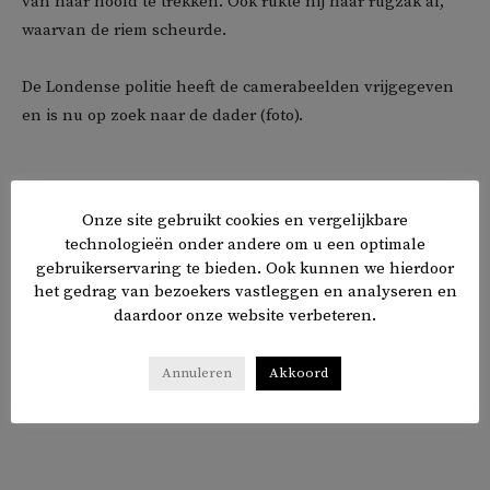
van haar hoofd te trekken. Ook rukte hij haar rugzak af,
waarvan de riem scheurde.
De Londense politie heeft de camerabeelden vrijgegeven
en is nu op zoek naar de dader (foto).
𝕏
f
in
✉
Delen
Onze site gebruikt cookies en vergelijkbare
technologieën onder andere om u een optimale
gebruikerservaring te bieden. Ook kunnen we hierdoor
het gedrag van bezoekers vastleggen en analyseren en
daardoor onze website verbeteren.
Annuleren
Akkoord