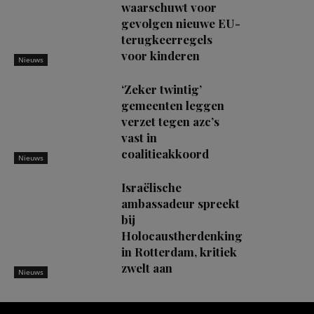
waarschuwt voor
gevolgen nieuwe EU-
terugkeerregels
voor kinderen
Nieuws
‘Zeker twintig’
gemeenten leggen
verzet tegen azc’s
vast in
coalitieakkoord
Nieuws
Israëlische
ambassadeur spreekt
bij
Holocaustherdenking
in Rotterdam, kritiek
zwelt aan
Nieuws