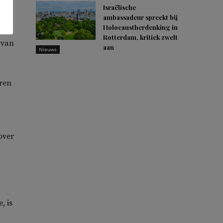
Israëlische
ambassadeur spreekt bij
Holocaustherdenking in
ver
Rotterdam, kritiek zwelt
 van
aan
Nieuws
eren
 over
, is