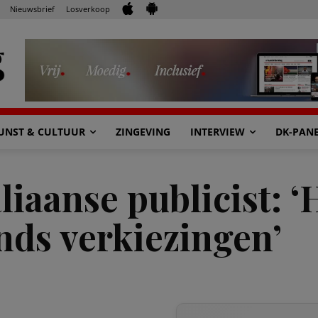
Nieuwsbrief
Losverkoop
UNST & CULTUUR
ZINGEVING
INTERVIEW
DK-PAN
iaanse publicist: ‘
nds verkiezingen’