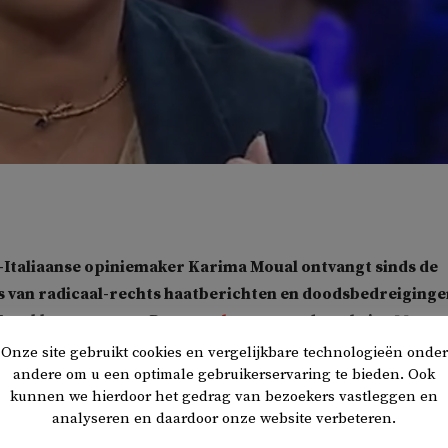
Italiaanse opiniemaker Karima Moual ontvangt sinds de
 van radicaal-rechts haatberichten en doodsbedreiginge
arokkaanse roots. Dat
vertelt
ze tegen de website
Morocc
Onze site gebruikt cookies en vergelijkbare technologieën onder
andere om u een optimale gebruikerservaring te bieden. Ook
kunnen we hierdoor het gedrag van bezoekers vastleggen en
dicaal-rechtse partij Fratelli d’Italia van Giorgia Meloni de
analyseren en daardoor onze website verbeteren.
talië. Hierdoor krijgt Italië de meest rechtste regering sinds de