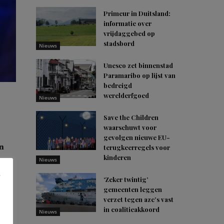
Primeur in Duitsland:
informatie over
vrijdaggebed op
stadsbord
Nieuws
Unesco zet binnenstad
Paramaribo op lijst van
bedreigd
werelderfgoed
Nieuws
Save the Children
waarschuwt voor
gevolgen nieuwe EU-
n
terugkeerregels voor
kinderen
o
Nieuws
‘Zeker twintig’
gemeenten leggen
verzet tegen azc’s vast
in coalitieakkoord
Nieuws