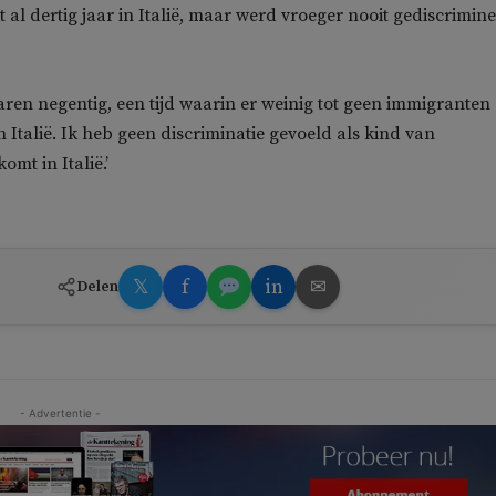
 al dertig jaar in Italië, maar werd vroeger nooit gediscrimin
 jaren negentig, een tijd waarin er weinig tot geen immigranten 
 Italië. Ik heb geen discriminatie gevoeld als kind van
mt in Italië.’
𝕏
f
in
✉
Delen
- Advertentie -