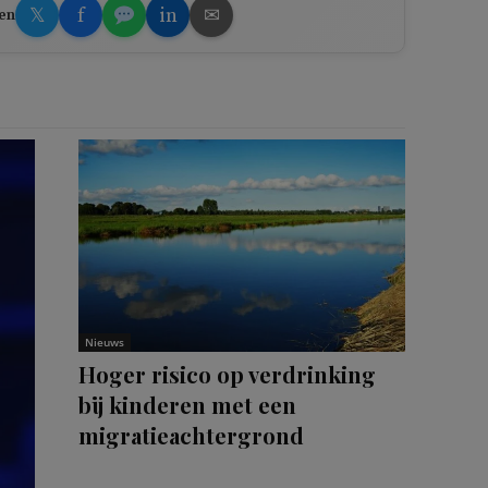
𝕏
f
in
✉
en
Nieuws
Hoger risico op verdrinking
bij kinderen met een
migratieachtergrond