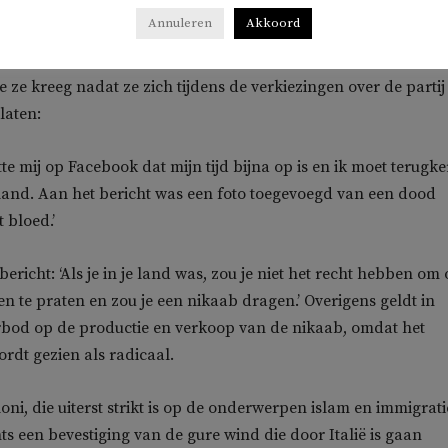
orlog.
Annuleren
Akkoord
 voor Italiaanse kranten
la Stampa
en la Repubblica
, vertelt o
e ze kreeg nadat ze zich tijdens de verkiezingen over de partij
laten:
te mij op Facebook dat mijn tijd bijna op is en ik moet terugk
land. Aan het bericht was een foto toegevoegd van een dood
 bloed.’
bericht: ‘Als je in je land was, zou je niet het recht hebben om
 te praten en zou je een nikaab dragen.’ Overigens geldt in
bod op de productie en verkoop van de nikaab, omdat het
ordt gezien als radicaal.
ni, die uiterst strikt is op de onderwerpen islam en immigratie
ts een bevestiging van de gure wind die door Italië is gaan