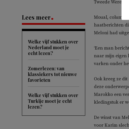
Tweede Wereldo
Lees meer
Moual, columnist
haatberichten di
Meloni had uitge
Welke vijf stukken over
Nederland moet je
‘Een man bericht
echt lezen?
naar mijn eigen 
varken onder het
Zomerlezen: van
klassiekers tot nieuwe
Ook kreeg ze dit 
favorieten
deze onderwerpen
Marokko een ver
Welke vijf stukken over
Turkije moet je echt
kledingstuk er w
lezen?
De winst van Melo
voor Karim slech