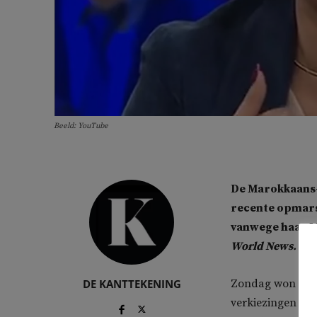
Beeld: YouTube
De Marokkaans-
recente opmars
vanwege haar M
World News.
DE KANTTEKENING
Zondag won de ra
verkiezingen in I