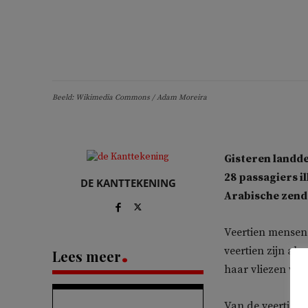
Beeld: Wikimedia Commons / Adam Moreira
Gisteren landde
28 passagiers i
DE KANTTEKENING
Arabische zen
Veertien mensen 
veertien zijn al
Lees meer
haar vliezen war
Van de veertien z