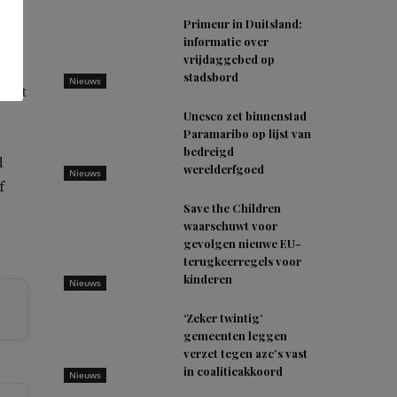
Primeur in Duitsland:
informatie over
vrijdaggebed op
stadsbord
Nieuws
niet
Unesco zet binnenstad
Paramaribo op lijst van
bedreigd
d
werelderfgoed
Nieuws
f
Save the Children
waarschuwt voor
gevolgen nieuwe EU-
terugkeerregels voor
kinderen
Nieuws
‘Zeker twintig’
gemeenten leggen
verzet tegen azc’s vast
in coalitieakkoord
Nieuws