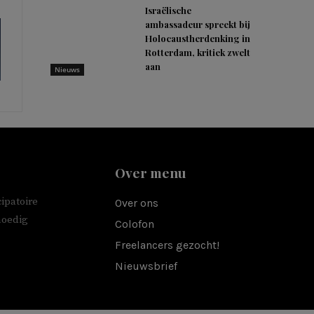
Israëlische
ambassadeur spreekt bij
Holocaustherdenking in
Rotterdam, kritiek zwelt
aan
Nieuws
Over menu
ipatoire
Over ons
moedig
Colofon
Freelancers gezocht!
Nieuwsbrief