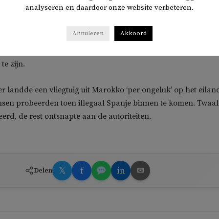
analyseren en daardoor onze website verbeteren.
blanca naartoe ging. Negen personen worden naar Marokko
Annuleren
Akkoord
uw werd meteen naar het ziekenhuis gebracht, maar ze bleek 
te zijn.
er landde een vliegtuig uit Marokko ‘per ongeluk’ op het eilan
nsen probeerden toen illegaal Spanje binnen te komen. Twaal
erd, de rest ontsnapte aan de autoriteiten.
𝕏
f
in
✉
Delen