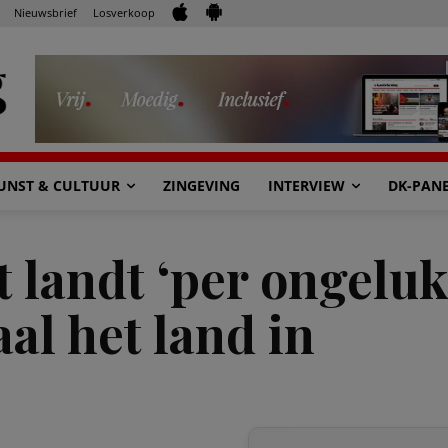
Nieuwsbrief
Losverkoop
UNST & CULTUUR
ZINGEVING
INTERVIEW
DK-PAN
 landt ‘per ongeluk’
aal het land in