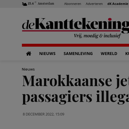
C
Abonneren
Adverteren
dK Academie
15.6
Amsterdam
NIEUWS
SAMENLEVING
WERELD
K
Nieuws
Marokkaanse jet
passagiers illeg
8 DECEMBER 2022, 15:09