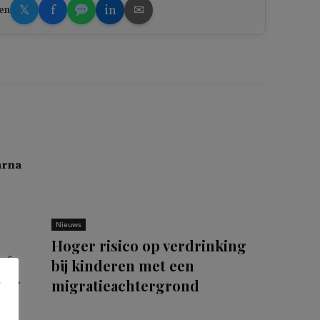
𝕏
f
in
✉
en
arna
Nieuws
Hoger risico op verdrinking
sof
bij kinderen met een
rat.
migratieachtergrond