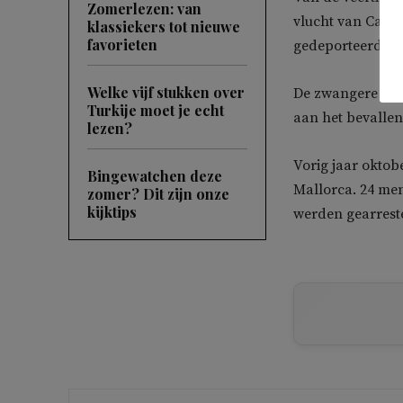
Zomerlezen: van
vlucht van Casa
klassiekers tot nieuwe
favorieten
gedeporteerd.
Welke vijf stukken over
De zwangere vro
Turkije moet je echt
aan het bevallen 
lezen?
Vorig jaar oktob
Bingewatchen deze
Mallorca. 24 me
zomer? Dit zijn onze
kijktips
werden gearreste