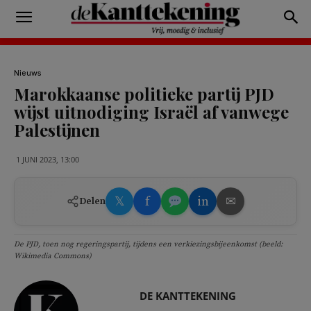
Nieuws
Marokkaanse politieke partij PJD
wijst uitnodiging Israël af vanwege
Palestijnen
1 JUNI 2023, 13:00
𝕏
f
in
✉
Delen
De PJD, toen nog regeringspartij, tijdens een verkiezingsbijeenkomst (beeld:
Wikimedia Commons)
DE KANTTEKENING