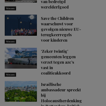
van bedreigd
werelderfgoed
Nieuws
Save the Children
waarschuwt voor
gevolgen nieuwe EU-
terugkeerregels
voor kinderen
Nieuws
‘Zeker twintig’
gemeenten leggen
verzet tegen azc’s
vast in
coalitieakkoord
Nieuws
Israëlische
ambassadeur spreekt
bij
Holocaustherdenking