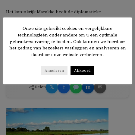
Het koninkrijk Marokko heeft de diplomatieke
betrekkingen met Israël mede dankzij Amerikaanse
bemiddeling genormaliseerd, maar deze stap ligt erg
Onze site gebruikt cookies en vergelijkbare
technologieën onder andere om u een optimale
gevoelig bij conservatieve moslims, die de achterban van
gebruikerservaring te bieden. Ook kunnen we hierdoor
de PJD vormen. De Marokkaanse regering ijvert mede
het gedrag van bezoekers vastleggen en analyseren en
daarom voor de oprichting van een Palestijnse staat, met
daardoor onze website verbeteren.
Oost-Jeruzalem als hoofdstad.
Annuleren
Akkoord
𝕏
f
in
✉
Delen