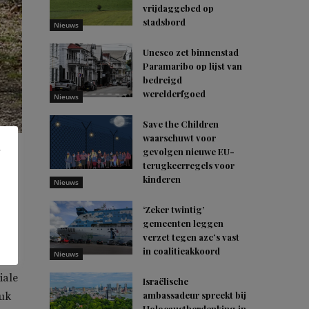
vrijdaggebed op
stadsbord
Nieuws
Unesco zet binnenstad
Paramaribo op lijst van
bedreigd
werelderfgoed
Nieuws
Save the Children
waarschuwt voor
gevolgen nieuwe EU-
terugkeerregels voor
kinderen
Nieuws
‘Zeker twintig’
gemeenten leggen
verzet tegen azc’s vast
in coalitieakkoord
Nieuws
iale
Israëlische
ambassadeur spreekt bij
ouk
Holocaustherdenking in