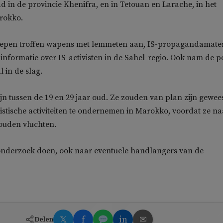
ad in de provincie Khenifra, en in Tetouan en Larache, in het
rokko.
roepen troffen wapens met lemmeten aan, IS-propagandamater
informatie over IS-activisten in de Sahel-regio. Ook nam de po
l in de slag.
jn tussen de 19 en 29 jaar oud. Ze zouden van plan zijn gewee
istische activiteiten te ondernemen in Marokko, voordat ze na
ouden vluchten.
 onderzoek doen, ook naar eventuele handlangers van de
𝕏
f
in
✉
Delen