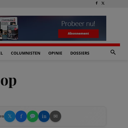
EL
COLUMNISTEN
OPINIE
DOSSIERS
 op
𝕏
f
in
✉
en