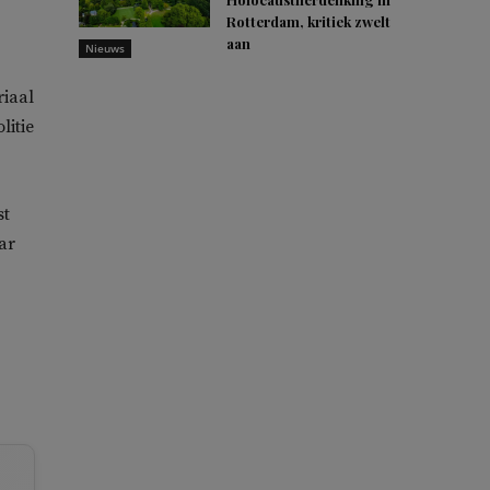
Rotterdam, kritiek zwelt
aan
Nieuws
iaal
litie
st
ar