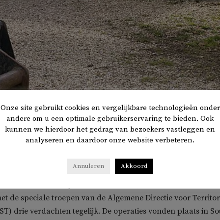
Onze site gebruikt cookies en vergelijkbare technologieën onder
andere om u een optimale gebruikerservaring te bieden. Ook
kunnen we hierdoor het gedrag van bezoekers vastleggen en
analyseren en daardoor onze website verbeteren.
 autoriteiten hebben een cel van de terreurorganisatie
aat opgerold. Dit bericht
Morocco World News
.
Annuleren
Akkoord
eau voor Gerechtelijk Onderzoek (BCIJ) arresteerde in
 de speciale troepen van de Algemene Directie voor Territor
ST) drie verdachten tegelijk. De operaties vonden plaats in S