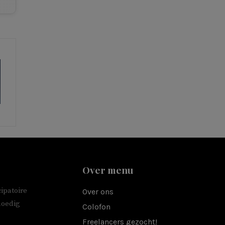
Over menu
ipatoire
Over ons
moedig
Colofon
Freelancers gezocht!