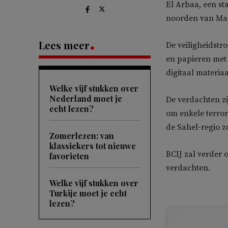
El Arbaa, een st
noorden van Ma
Lees meer
De veiligheidst
en papieren met 
digitaal materiaa
Welke vijf stukken over
Nederland moet je
De verdachten zi
echt lezen?
om enkele terror
de Sahel-regio z
Zomerlezen: van
klassiekers tot nieuwe
BCIJ zal verder
favorieten
verdachten.
Welke vijf stukken over
Turkije moet je echt
lezen?