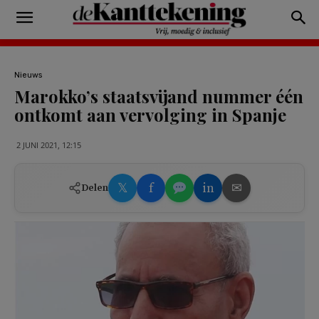
Nieuws
Marokko’s staatsvijand nummer één
ontkomt aan vervolging in Spanje
2 JUNI 2021, 12:15
𝕏
f
in
✉
Delen