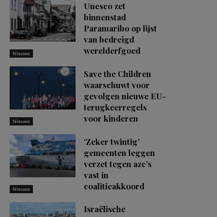
Unesco zet
binnenstad
Paramaribo op lijst
van bedreigd
werelderfgoed
Nieuws
Save the Children
waarschuwt voor
gevolgen nieuwe EU-
terugkeerregels
voor kinderen
Nieuws
‘Zeker twintig’
gemeenten leggen
verzet tegen azc’s
vast in
coalitieakkoord
Nieuws
Israëlische