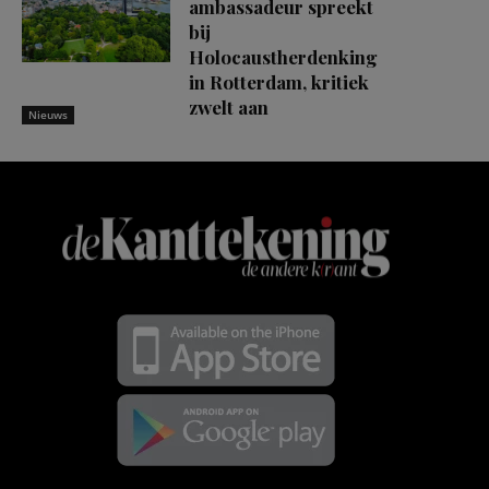
ambassadeur spreekt
bij
Holocaustherdenking
in Rotterdam, kritiek
zwelt aan
Nieuws