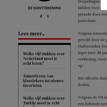
Dorpelingen in
DE KANTTEKENING
bidden voor de v
geraakt door een
parachute.
Lees meer
Volgens Amnesty
geweld door de 
Onderzoeker Joe
leger later dit 
Welke vijf stukken over
Nederland moet je
verkiezing, voer
echt lezen?
op.’
Zomerlezen: van
Het officiële dod
klassiekers tot nieuwe
doden.
favorieten
Volgens de VN i
Welke vijf stukken over
Turkije moet je echt
een bekende tac