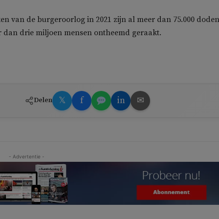
ken van de burgeroorlog in 2021 zijn al meer dan 75.000 dode
r dan drie miljoen mensen ontheemd geraakt.
𝕏
f
in
✉
Delen
- Advertentie -