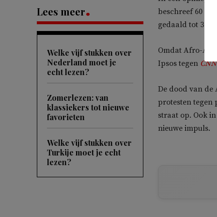
Lees meer
beschreef 60 pro
gedaald tot 36 pr
Omdat Afro-Amer
Welke vijf stukken over
Nederland moet je
Ipsos tegen
CNN
echt lezen?
De dood van de A
Zomerlezen: van
protesten tegen 
klassiekers tot nieuwe
straat op. Ook i
favorieten
nieuwe impuls.
Welke vijf stukken over
Turkije moet je echt
lezen?