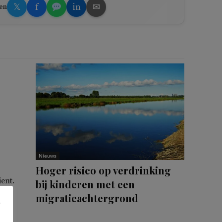
𝕏
f
in
✉
en
Nieuws
Hoger risico op verdrinking
ent.
bij kinderen met een
migratieachtergrond