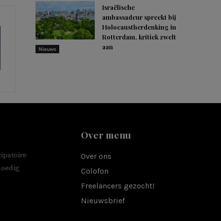
Israëlische
ambassadeur spreekt bij
Holocaustherdenking in
Rotterdam, kritiek zwelt
aan
Nieuws
Over menu
ipatoire
Over ons
moedig
Colofon
Freelancers gezocht!
Nieuwsbrief