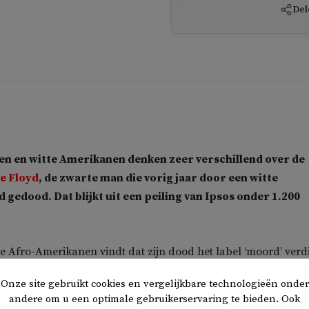
Del
n en witte Amerikanen denken zeer verschillend over de
e Floyd
, de zwarte man die vorig jaar door een witte
 gedood. Dat blijkt uit een peiling van Ipsos onder 1.200
e Afro-Amerikanen vindt dat zijn dood het label ‘moord’ verdi
nt van de witte Amerikanen vindt dit ook.
Onze site gebruikt cookies en vergelijkbare technologieën onder
andere om u een optimale gebruikerservaring te bieden. Ook
ling die vorig jaar vlak na de dood van Floyd werd gehouden,