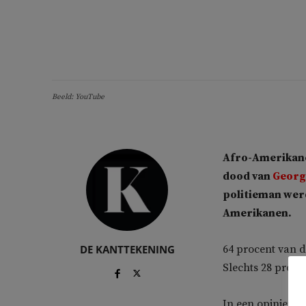
Beeld: YouTube
Afro-Amerikane
dood van
Georg
politieman werd
Amerikanen.
DE KANTTEKENING
64 procent van d
Slechts 28 proce
In een opiniepei