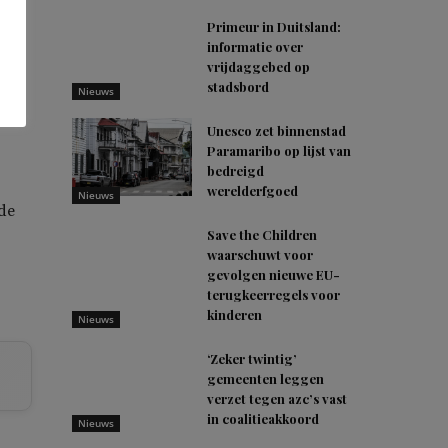
nu
Primeur in Duitsland:
informatie over
vrijdaggebed op
stadsbord
Nieuws
rt
Unesco zet binnenstad
Paramaribo op lijst van
bedreigd
werelderfgoed
Nieuws
de
Save the Children
waarschuwt voor
gevolgen nieuwe EU-
terugkeerregels voor
kinderen
Nieuws
‘Zeker twintig’
gemeenten leggen
verzet tegen azc’s vast
in coalitieakkoord
Nieuws