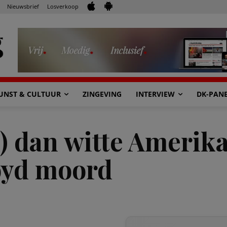
Nieuwsbrief
Losverkoop
UNST & CULTUUR
ZINGEVING
INTERVIEW
DK-PAN
) dan witte Amerik
oyd moord