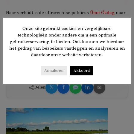
Naar verluidt is de ultrarechtse politicus
Ümit Özdag
naar
het gebied afgereisd om de bevolking op te stoken tegen
Syriërs en andere vluchtelingen. In een
filmpje
is te zien
Onze site gebruikt cookies en vergelijkbare
technologieën onder andere om u een optimale
dat hij door een hulpwerker van repliek wordt gediend.
gebruikerservaring te bieden. Ook kunnen we hierdoor
‘Wij willen hier niks over Syriës horen. Mensen uit de hele
het gedrag van bezoekers vastleggen en analyseren en
wereld helpen ons. Europeanen, Grieken. Wij zijn die
daardoor onze website verbeteren.
woorden zat.’
Annuleren
Akkoord
𝕏
f
in
✉
Delen