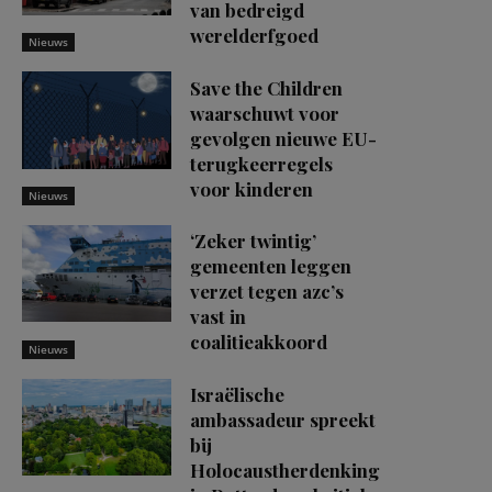
van bedreigd
werelderfgoed
Nieuws
Save the Children
waarschuwt voor
gevolgen nieuwe EU-
terugkeerregels
voor kinderen
Nieuws
‘Zeker twintig’
gemeenten leggen
verzet tegen azc’s
vast in
coalitieakkoord
Nieuws
Israëlische
ambassadeur spreekt
bij
Holocaustherdenking