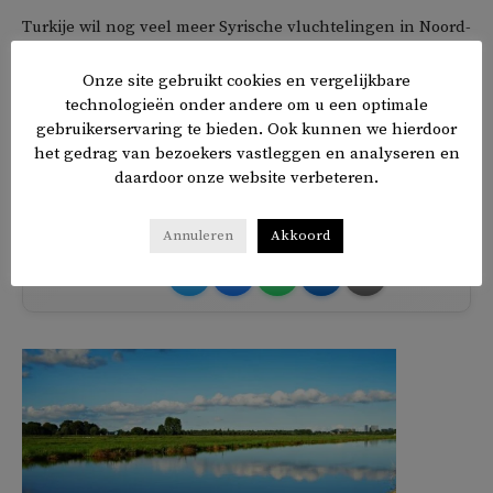
Turkije wil nog veel meer Syrische vluchtelingen in Noord-
Syrië opvangen. Nu wonen er meer dan 3,5 miljoen
Onze site gebruikt cookies en vergelijkbare
Syrische vluchtelingen in Turkije. Vanwege de
technologieën onder andere om u een optimale
vluchtelingendeal die Turkije met de Europese Unie heeft
gebruikerservaring te bieden. Ook kunnen we hierdoor
gesloten kunnen ze niet westwaarts vluchten, hoewel
het gedrag van bezoekers vastleggen en analyseren en
sommigen het proberen.
daardoor onze website verbeteren.
Annuleren
Akkoord
𝕏
f
in
✉
Delen