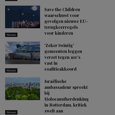
Save the Children
waarschuwt voor
gevolgen nieuwe EU-
terugkeerregels
voor kinderen
Nieuws
‘Zeker twintig’
gemeenten leggen
verzet tegen azc’s
vast in
coalitieakkoord
Nieuws
Israëlische
ambassadeur spreekt
bij
Holocaustherdenking
in Rotterdam, kritiek
zwelt aan
Nieuws