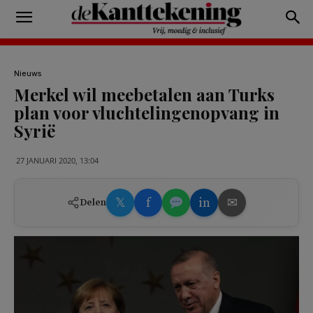
Nieuws
Merkel wil meebetalen aan Turks
plan voor vluchtelingenopvang in
Syrië
27 JANUARI 2020, 13:04
𝕏
f
in
✉
Delen