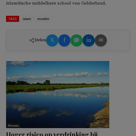
islamitische middelbare school van Gelderland.
TAGS
islam
moslim
𝕏
f
in
✉
Delen
Nieuws
Hoger risico op verdrinking bij