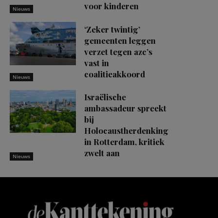
voor kinderen
Nieuws
‘Zeker twintig’
gemeenten leggen
verzet tegen azc’s
vast in
coalitieakkoord
Nieuws
Israëlische
ambassadeur spreekt
bij
Holocaustherdenking
in Rotterdam, kritiek
zwelt aan
Nieuws