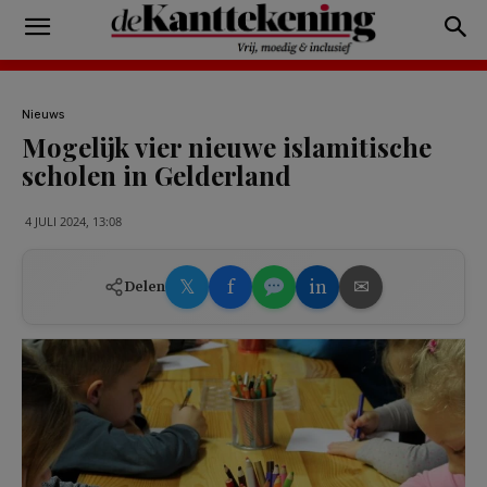
Nieuws
Mogelijk vier nieuwe islamitische
scholen in Gelderland
4 JULI 2024, 13:08
𝕏
f
in
✉
Delen