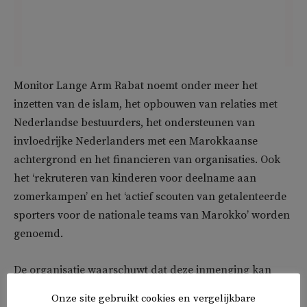
Monitor Lange Arm Rabat noemt onder meer het
inzetten van de islam, het opbouwen van relaties met
Nederlandse bestuurders, het ondersteunen van
invloedrijke Nederlanders met een Marokkaanse
achtergrond en het financieren van organisaties. Ook
het ‘rekruteren van kinderen voor deelname aan
zomerkampen’ en het ‘actief scouten van getalenteerde
sporters voor de nationale teams van Marokko’ worden
genoemd.
De organisatie waarschuwt dat deze inmenging kan
leiden tot ‘gevoelens van vervreemding en ressentiment’
Onze site gebruikt cookies en vergelijkbare