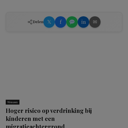
𝕏
f
in
✉
Delen
Nieuws
Hoger risico op verdrinking bij
kinderen met een
migratieachtergrond