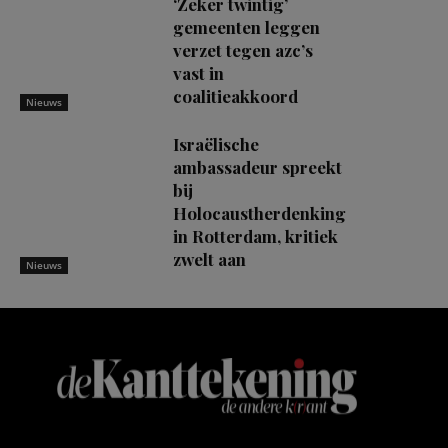
‘Zeker twintig’
gemeenten leggen
verzet tegen azc’s
vast in
coalitieakkoord
Nieuws
Israëlische
ambassadeur spreekt
bij
Holocaustherdenking
in Rotterdam, kritiek
zwelt aan
Nieuws