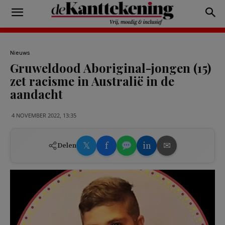
Nieuws
Gruweldood Aboriginal-jongen (15)
zet racisme in Australië in de
aandacht
4 NOVEMBER 2022, 13:35
𝕏
f
in
✉
Delen