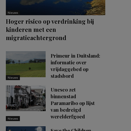
Nieuws
Hoger risico op verdrinking bij
kinderen met een
migratieachtergrond
Primeur in Duitsland:
informatie over
vrijdaggebed op
stadsbord
Nieuws
Unesco zet
binnenstad
Paramaribo op lijst
van bedreigd
werelderfgoed
Nieuws
Save the Children