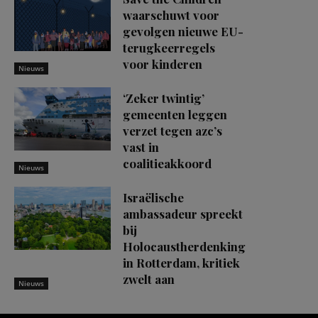
waarschuwt voor
gevolgen nieuwe EU-
terugkeerregels
voor kinderen
Nieuws
‘Zeker twintig’
gemeenten leggen
verzet tegen azc’s
vast in
coalitieakkoord
Nieuws
Israëlische
ambassadeur spreekt
bij
Holocaustherdenking
in Rotterdam, kritiek
zwelt aan
Nieuws