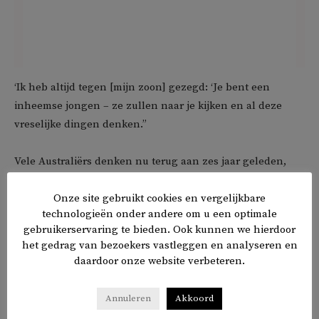
‘Ik heb altijd tegen [mijn zoon] gezegd: ‘Je bent een
inheemse jongen – ze zullen naar je kijken en al deze
vreselijke dingen denken.”
Vele Australiërs denken nu terug aan zes jaar geleden,
toen in het West-Australische Kalgoori de Aboriginal-
jongen Elijah Doughty (14) werd doodgereden. Ook in
Onze site gebruikt cookies en vergelijkbare
technologieën onder andere om u een optimale
1992, 1999 en 2004 overleden Aboriginal-tieners nadat ze
gebruikerservaring te bieden. Ook kunnen we hierdoor
waren achtervolgd. Witte kinderen in Australië gebeurt
het gedrag van bezoekers vastleggen en analyseren en
zoiets niet.
daardoor onze website verbeteren.
De moeder van het slachtoffer zegt dat haar zoon ‘het hart
Annuleren
Akkoord
en de ziel’ van zijn gemeenschap was. ‘Er was geen reden