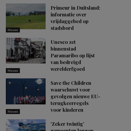
Primeur in Duitsland:
informatie over
vrijdaggebed op
stadsbord
Nieuws
Unesco zet
binnenstad
Paramaribo op lijst
van bedreigd
werelderfgoed
Nieuws
Save the Children
waarschuwt voor
gevolgen nieuwe EU-
terugkeerregels
voor kinderen
Nieuws
‘Zeker twintig’
gemeenten leggen