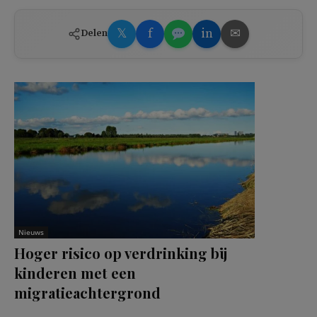
𝕏
f
in
✉
Delen
Nieuws
Hoger risico op verdrinking bij
kinderen met een
migratieachtergrond