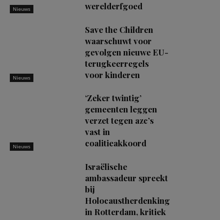
werelderfgoed
Nieuws
Save the Children
waarschuwt voor
gevolgen nieuwe EU-
terugkeerregels
voor kinderen
Nieuws
‘Zeker twintig’
gemeenten leggen
verzet tegen azc’s
vast in
coalitieakkoord
Nieuws
Israëlische
ambassadeur spreekt
bij
Holocaustherdenking
in Rotterdam, kritiek