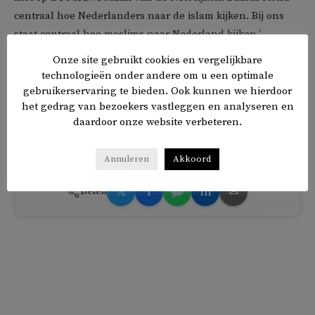
centraal hoe Nederlanders naar de islam kijken. Bij ons
staat centraal hoe moslims naar Nederland kijken.’
Onze site gebruikt cookies en vergelijkbare
Karrat was tussen 2013 en 2019 hoofdimam in de
technologieën onder andere om u een optimale
Rotterdamse Essalam-moskee in Rotterdam. Momenteel is
gebruikerservaring te bieden. Ook kunnen we hierdoor
het gedrag van bezoekers vastleggen en analyseren en
hij werkzaam als adviseur, theoloog en imam in Moskee
daardoor onze website verbeteren.
Leidsche Rijn, Utrecht.
Annuleren
Akkoord
𝕏
f
in
✉
Delen