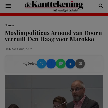
Nieuws
Moslimpoliticus Arnoud van Doorn
verruilt Den Haag voor Marokko
18 MAART 2021, 16:31
𝕏
f
in
✉
Delen