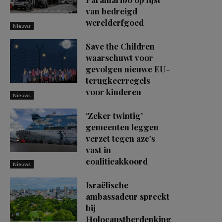
van bedreigd
werelderfgoed
Nieuws
Save the Children
waarschuwt voor
gevolgen nieuwe EU-
terugkeerregels
voor kinderen
Nieuws
‘Zeker twintig’
gemeenten leggen
verzet tegen azc’s
vast in
coalitieakkoord
Nieuws
Israëlische
ambassadeur spreekt
bij
Holocaustherdenking