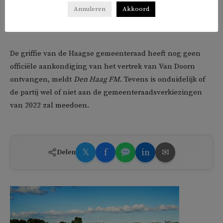
Haag. In 2014 werd hij veroordeeld voor verboden
Annuleren
Akkoord
wapenbezit, wietverkoop en schending van een
raadsgeheim.
De griffie van de Haagse gemeenteraad heeft nog geen
officiële aankondiging van het vertrek van Van Doorn
ontvangen, meldt
Den Haag FM
. Tevens is onduidelijk of
de partij wel of niet aan de gemeenteraadsverkiezingen
van 2022 zal meedoen.
𝕏
f
in
✉
Delen