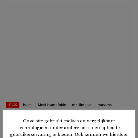
TAGS
islam
Meld Islamofobie
moslimhaat
moslims
Nederland
veiligheid
Onze site gebruikt cookies en vergelijkbare
technologieën onder andere om u een optimale
gebruikerservaring te bieden. Ook kunnen we hierdoor
𝕏
f
in
✉
Delen