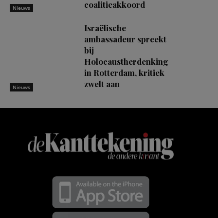
coalitieakkoord
Nieuws
Israëlische
ambassadeur spreekt
bij
Holocaustherdenking
in Rotterdam, kritiek
zwelt aan
Nieuws