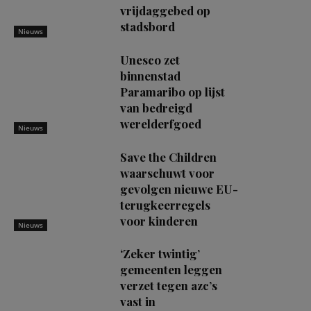
vrijdaggebed op
stadsbord
Nieuws
Unesco zet
binnenstad
Paramaribo op lijst
van bedreigd
werelderfgoed
Nieuws
Save the Children
waarschuwt voor
gevolgen nieuwe EU-
terugkeerregels
voor kinderen
Nieuws
‘Zeker twintig’
gemeenten leggen
verzet tegen azc’s
vast in