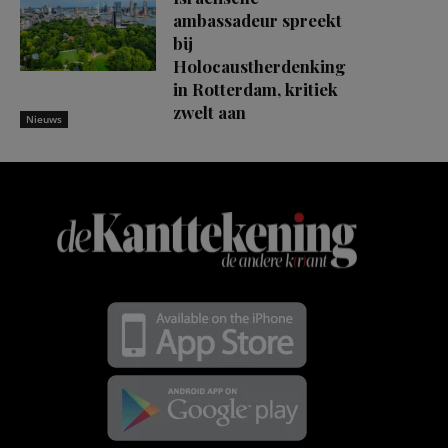
ambassadeur spreekt
bij
Holocaustherdenking
in Rotterdam, kritiek
zwelt aan
Nieuws