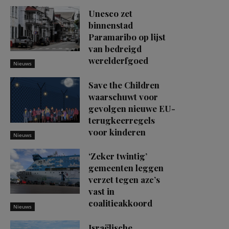
Unesco zet
binnenstad
Paramaribo op lijst
van bedreigd
werelderfgoed
Nieuws
Save the Children
waarschuwt voor
gevolgen nieuwe EU-
terugkeerregels
voor kinderen
Nieuws
‘Zeker twintig’
gemeenten leggen
verzet tegen azc’s
vast in
coalitieakkoord
Nieuws
Israëlische